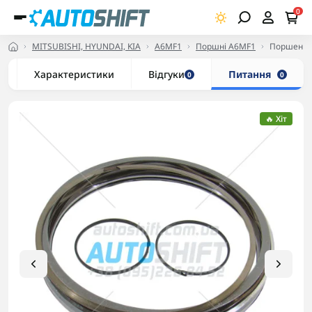
0
MITSUBISHI, HYUNDAI, KIA
A6MF1
Поршні A6MF1
Поршень 
Характеристики
Відгуки
Питання
0
0
🔥 Хіт