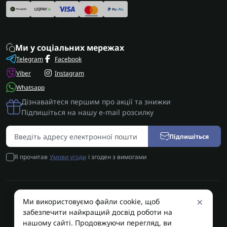
Ми у соціальних мережах
Telegram
Facebook
Viber
Instagram
Whatsapp
Дізнавайтеся першим про акції та знижки
Підпишіться на нашу e-mail розсилку
Підпишіться
Я прочитав
Умови угоди
і згоден з вимогами
×
Ми використовуємо файли cookie, щоб
AUTOSHIFT | Запчастини АКПП | Ремонт АКПП © 2026
забезпечити найкращий досвід роботи на
AUTOSHIFT
нашому сайті. Продовжуючи перегляд, ви