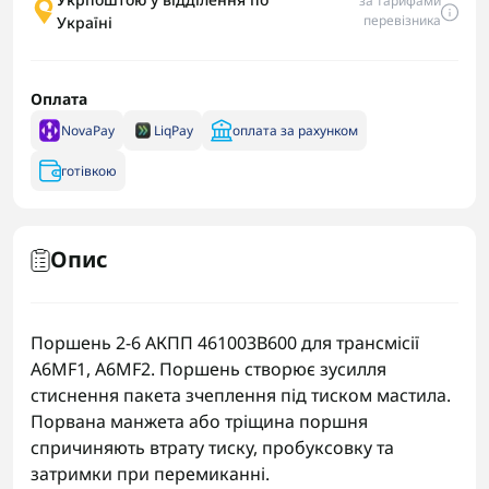
за тарифами
перевізника
Україні
Оплата
NovaPay
LiqPay
оплата за рахунком
готівкою
Опис
Поршень 2-6 АКПП 461003B600 для трансмісії
A6MF1, A6MF2. Поршень створює зусилля
стиснення пакета зчеплення під тиском мастила.
Порвана манжета або тріщина поршня
спричиняють втрату тиску, пробуксовку та
затримки при перемиканні.