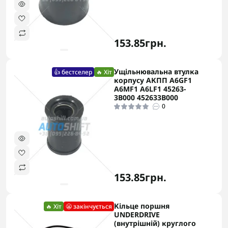
153.85грн.
Ущільнювальна втулка
👍 бестселер
🔥 Хіт
корпусу АКПП A6GF1
A6MF1 A6LF1 45263-
3B000 452633B000
0
153.85грн.
Кільце поршня
🔥 Хіт
😬 закінчується
UNDERDRIVE
(внутрішній) круглого