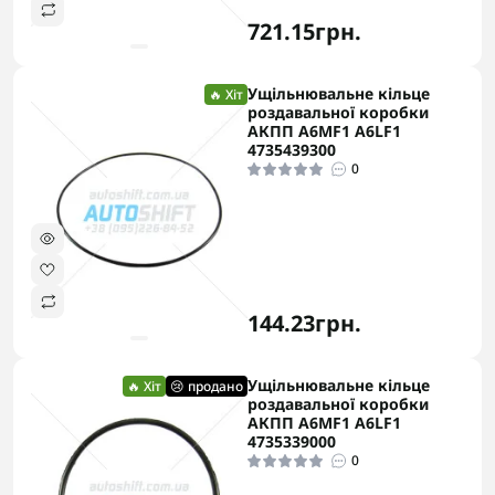
721.15грн.
Ущільнювальне кільце
🔥 Хіт
роздавальної коробки
АКПП A6MF1 A6LF1
4735439300
0
144.23грн.
Ущільнювальне кільце
🔥 Хіт
😢 продано
роздавальної коробки
АКПП A6MF1 A6LF1
4735339000
0