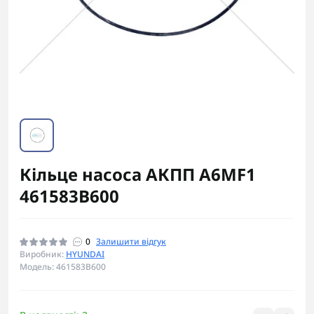
Кільце насоса АКПП A6MF1
461583B600
0
Залишити відгук
Виробник:
HYUNDAI
Модель: 461583B600