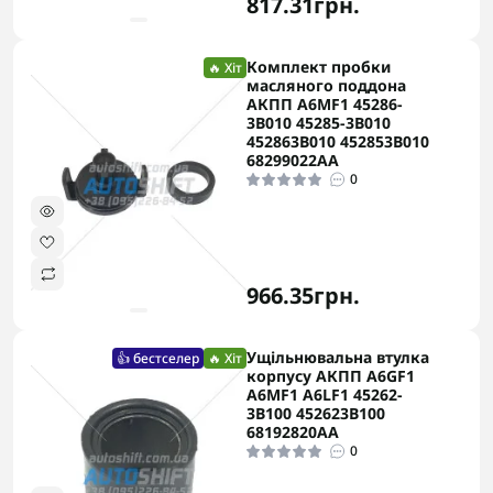
817.31грн.
Комплект пробки
🔥 Хіт
масляного поддона
АКПП A6MF1 45286-
3B010 45285-3B010
452863B010 452853B010
68299022AA
0
966.35грн.
Ущільнювальна втулка
👍 бестселер
🔥 Хіт
корпусу АКПП A6GF1
A6MF1 A6LF1 45262-
3B100 452623B100
68192820AA
0