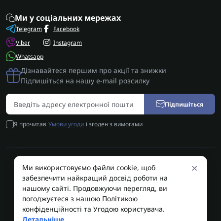
Ми у соціальних мережах
Telegram
Facebook
Viber
Instagram
Whatsapp
Дізнавайтеся першим про акції та знижки
Підпишіться на нашу e-mail розсилку
Підпишіться
Я прочитав
Умови угоди
і згоден з вимогами
×
Ми використовуємо файли cookie, щоб
AUTOSHIFT | Запчастини АКПП | Ремонт АКПП © 2026
забезпечити найкращий досвід роботи на
AUTOSHIFT
нашому сайті. Продовжуючи перегляд, ви
погоджуєтеся з нашою Політикою
конфіденційності та Угодою користувача.
Детальніше