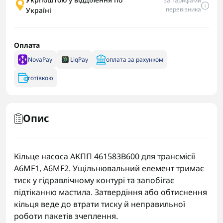
за тарифами
перевізника
Україні
Оплата
NovaPay
LiqPay
оплата за рахунком
готівкою
Опис
Кільце насоса АКПП 461583B600 для трансмісії
A6MF1, A6MF2. Ущільнювальний елемент тримає
тиск у гідравлічному контурі та запобігає
підтіканню мастила. Затвердіння або обтиснення
кільця веде до втрати тиску й неправильної
роботи пакетів зчеплення.