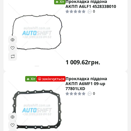
Прокладка піддона
🔥 Хіт
АКПП A6LF1 452833B010
0
1 009.62грн.
Прокладка піддона
🔥 Хіт
😬 закінчується
АКПП A6MF1 09-up
77801LXD
0