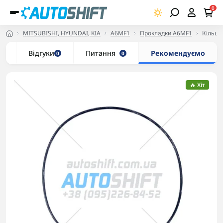
0
MITSUBISHI, HYUNDAI, KIA
A6MF1
Прокладки A6MF1
Кільце
и
Відгуки
Питання
Рекомендуємо
0
0
🔥 Хіт