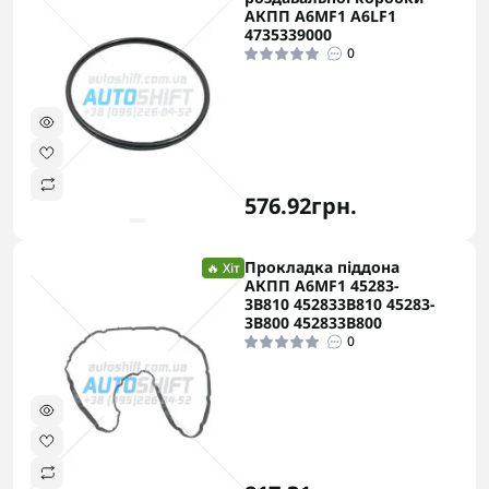
АКПП A6MF1 A6LF1
4735339000
0
576.92грн.
Прокладка піддона
🔥 Хіт
АКПП A6MF1 45283-
3B810 452833B810 45283-
3B800 452833B800
0