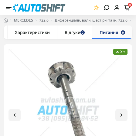
0
MERCEDES
722.6
Диференціали, вали, шестірні та ін. 722.6
П
Характеристики
Відгуки
Питання
0
0
🔥 Хіт