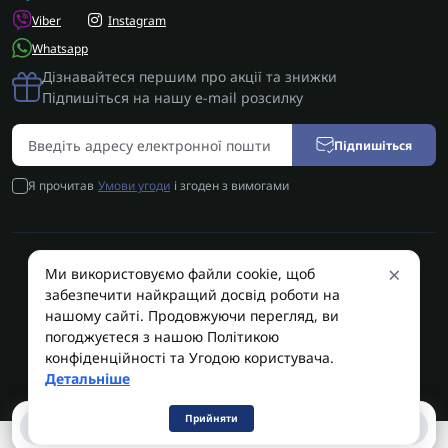
Viber
Instagram
Whatsapp
Дізнавайтеся першим про акції та знижки
Підпишіться на нашу e-mail розсилку
Підпишіться
Я прочитав
Умови угоди
і згоден з вимогами
×
Ми використовуємо файли cookie, щоб
AUTOSHIFT | Запчастини АКПП | Ремонт АКПП © 2026
забезпечити найкращий досвід роботи на
AUTOSHIFT
нашому сайті. Продовжуючи перегляд, ви
погоджуєтеся з нашою Політикою
конфіденційності та Угодою користувача.
Детальніше
Прийняти
0
0