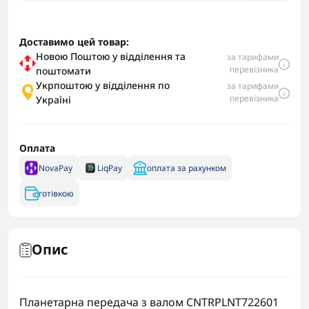
Доставимо цей товар:
Новою Поштою у відділення та
за тарифами
перевізника
поштомати
Укрпоштою у відділення по
за тарифами
перевізника
Україні
Оплата
NovaPay
LiqPay
оплата за рахунком
готівкою
Опис
Планетарна передача з валом CNTRPLNT722601