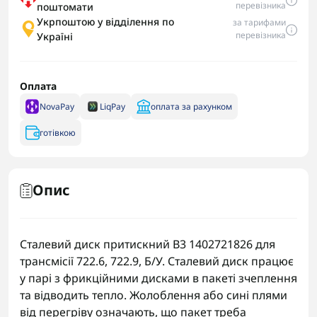
перевізника
поштомати
Укрпоштою у відділення по
за тарифами
перевізника
Україні
Оплата
NovaPay
LiqPay
оплата за рахунком
готівкою
Опис
Сталевий диск притискний B3 1402721826 для
трансмісії 722.6, 722.9, Б/У. Сталевий диск працює
у парі з фрикційними дисками в пакеті зчеплення
та відводить тепло. Жолоблення або сині плями
від перегріву означають, що пакет треба