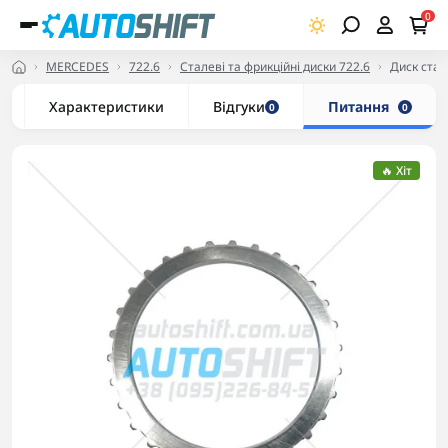
0
MERCEDES
722.6
Сталеві та фрикційні диски 722.6
Диск стал
Характеристики
Відгуки
Питання
0
0
🔥 Хіт