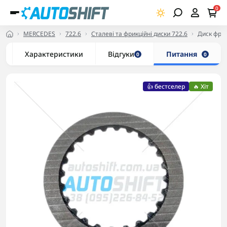
0
MERCEDES
722.6
Сталеві та фрикційні диски 722.6
Диск фри
Характеристики
Відгуки
Питання
0
0
👍 бестселер
🔥 Хіт