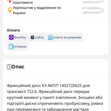
перевізника
поштомати
Укрпоштою у відділення по
за тарифами
перевізника
Україні
Оплата
NovaPay
LiqPay
оплата за рахунком
готівкою
Опис
Фрикційний диск K3 АКПП 1402720625 для
трансмісії 722.6. Фрикційний диск передає
крутний момент у пакеті зчеплення. Зношені або
підгорілі диски спричиняють пробуксовку, ривки
при перемиканні та забруднення мастила