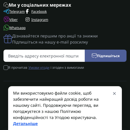
Ми у соціальних мережах
Telegram
Facebook
Viber
Instagram
Whatsapp
Дізнавайтеся першим про акції та знижки
Підпишіться на нашу e-mail розсилку
Підпишіться
Я прочитав
Умови угоди
і згоден з вимогами
×
Ми використовуємо файли cookie, щоб
AUTOSHIFT | Запчастини АКПП | Ремонт АКПП © 2026
забезпечити найкращий досвід роботи на
AUTOSHIFT
нашому сайті. Продовжуючи перегляд, ви
погоджуєтеся з нашою Політикою
конфіденційності та Угодою користувача.
Детальніше