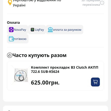
за тарифами
перевізника
Україні
Оплата
NovaPay
LiqPay
оплата за рахунком
готівкою
Часто купують разом
Комплект прокладок B3 Clutch АКПП
722.6 SUB-K5624
625.00грн.