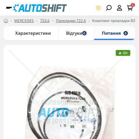
0
MERCEDES
722.6
Прокладки 722.6
Комплект прокладок B2 C
Характеристики
Відгуки
Питання
0
0
🔥 Хіт