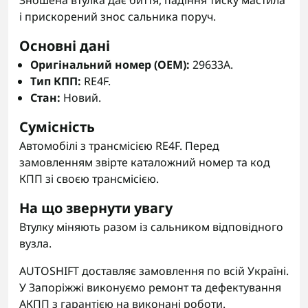
Зношена втулка дає биття, падіння тиску мастила
і прискорений знос сальника поруч.
Основні дані
Оригінальний номер (OEM):
29633A.
Тип КПП:
RE4F.
Стан:
Новий.
Сумісність
Автомобілі з трансмісією RE4F. Перед
замовленням звірте каталожний номер та код
КПП зі своєю трансмісією.
На що звернути увагу
Втулку міняють разом із сальником відповідного
вузла.
AUTOSHIFT доставляє замовлення по всій Україні.
У Запоріжжі виконуємо ремонт та дефектування
АКПП з гарантією на виконані роботи.