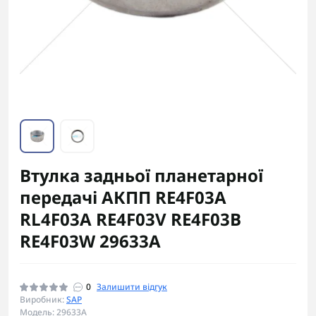
Втулка задньої планетарної
передачі АКПП RE4F03A
RL4F03A RE4F03V RE4F03B
RE4F03W 29633A
0
Залишити відгук
Виробник:
SAP
Модель: 29633A