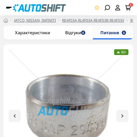
0
JATCO, NISSAN, INFINITI
RE4F03A RL4F03A RE4F03B RE4F03V
Вту
Характеристики
Відгуки
Питання
0
0
🔥 Хіт