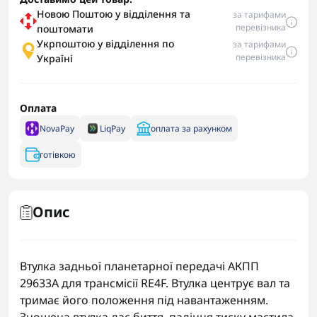
Новою Поштою у відділення та
за тарифами
перевізника
поштомати
Укрпоштою у відділення по
за тарифами
перевізника
Україні
Оплата
NovaPay
LiqPay
оплата за рахунком
готівкою
Опис
Втулка задньої планетарної передачі АКПП
29633A для трансмісії RE4F. Втулка центрує вал та
тримає його положення під навантаженням.