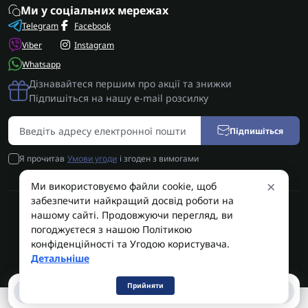
Ми у соціальних мережах
Telegram
Facebook
Viber
Instagram
Whatsapp
Дізнавайтеся першим про акції та знижки
Підпишіться на нашу e-mail розсилку
Підпишіться
Я прочитав
Умови угоди
і згоден з вимогами
×
Ми використовуємо файли cookie, щоб
забезпечити найкращий досвід роботи на
нашому сайті. Продовжуючи перегляд, ви
AUTOSHIFT | Запчастини АКПП | Ремонт АКПП © 2026
погоджуєтеся з нашою Політикою
конфіденційності та Угодою користувача.
Детальніше
Прийняти
0
0