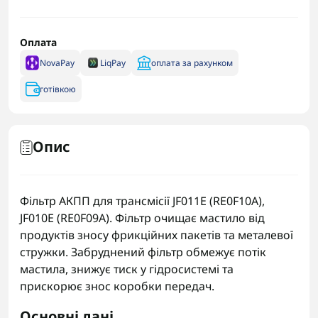
Оплата
NovaPay
LiqPay
оплата за рахунком
готівкою
Опис
Фільтр АКПП для трансмісії JF011E (RE0F10A),
JF010E (RE0F09A). Фільтр очищає мастило від
продуктів зносу фрикційних пакетів та металевої
стружки. Забруднений фільтр обмежує потік
мастила, знижує тиск у гідросистемі та
прискорює знос коробки передач.
Основні дані