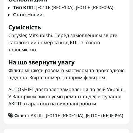
Тип КПП:
JF011E (RE0F10A), JF010E (RE0F09A).
Стан:
Новий.
Сумісність
Chrysler, Mitsubishi. Перед замовленням звірте
каталожний номер та код КПП зі своєю
трансмісією.
На що звернути увагу
Фільтр міняють разом із мастилом та прокладкою
піддона. Звірте номер зі старим фільтром.
AUTOSHIFT доставляє замовлення по всій Україні.
У Запоріжжі виконуємо ремонт та дефектування
АКПП з гарантією на виконані роботи.
Фільтр АКПП
,
JF011E (RE0F10A)
,
JF010E (RE0F09A)