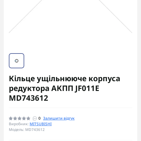
Кільце ущільнююче корпуса
редуктора АКПП JF011E
MD743612
0
Залишити відгук
Виробник:
MITSUBISHI
Модель: MD743612