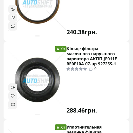
240.38грн.
Кільце фільтра
🔥 Хіт
масляного наружного
вариатора АКПП JF011E
RE0F10A 07-up 92725S-1
0
288.46грн.
Уплотнительная
🔥 Хіт
резинка фільтра