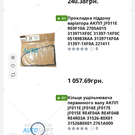
240.38грн.
Прокладка піддону
🔥 Хіт
варіатора АКПП JF011E
RE0F10A 2705A015
313971XF0C 31397-1XF0C
05189838AA 313971XF0A
31397-1XF0A 221411
0
1 057.69грн.
Кільце ущільнювача
🔥 Хіт
первинного валу АКПП
JF011E JF016E JF017E
JF015E RE4F04A RE4F04B
RE4R03A 31526-80X01
3152680X01 2761A009
0