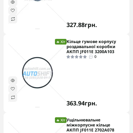
327.88грн.
Кільце гумове корпусу
🔥 Хіт
роздавальної коробки
АКПП JF011E 3200A103
0
363.94грн.
Ущільнювальне
🔥 Хіт
міжкорпусне кільце
АКПП JF011E 2702A078