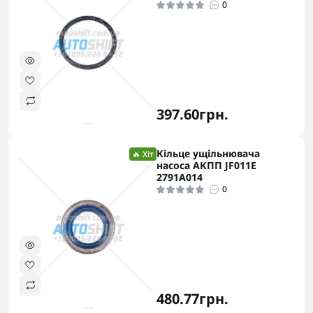
0
397.60грн.
Кільце ущільнювача
🔥 Хіт
насоса АКПП JF011E
2791A014
0
480.77грн.