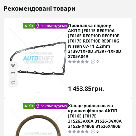
Рекомендовані товари
Прокладка піддону
🔥 Хіт
👌 рекомендуємо
АКПП JF011E RE0F10A
JF016E RE0F10D RE0F10F
JF017E RE0F10E RE0F10G
Nissan 07-11 2.2mm
313971XF0D 31397-1XF0D
2705A049
0
1 453.85грн.
Кільце ущільнювача
🔥 Хіт
👌 рекомендуємо
кришки фільтра АКПП
JF016E JF017E
315263VX0A 31526-3VX0A
31526-X480B 31526X480B
0