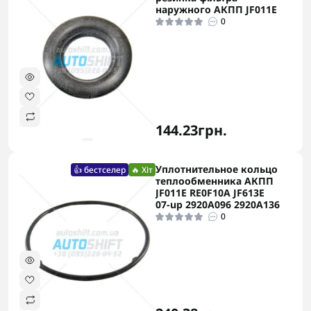
наружного АКПП JF011E
0
144.23грн.
Уплотнительное кольцо
👍 бестселер
🔥 Хіт
теплообменника АКПП
JF011E RE0F10A JF613E
07-up 2920A096 2920A136
0