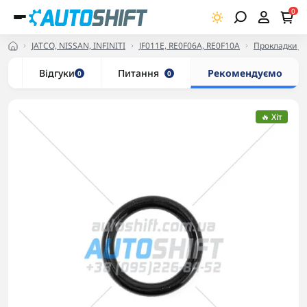
0
JATCO, NISSAN, INFINITI
JF011E, RE0F06A, RE0F10A
Прокладки JF
и
Відгуки
Питання
Рекомендуємо
0
0
🔥 Хіт