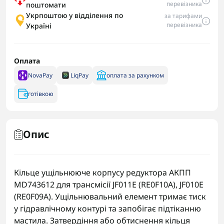
перевізника
поштомати
Укрпоштою у відділення по
за тарифами
перевізника
Україні
Оплата
NovaPay
LiqPay
оплата за рахунком
готівкою
Опис
Кільце ущільнююче корпусу редуктора АКПП
MD743612 для трансмісії JF011E (RE0F10A), JF010E
(RE0F09A). Ущільнювальний елемент тримає тиск
у гідравлічному контурі та запобігає підтіканню
мастила. Затвердіння або обтиснення кільця