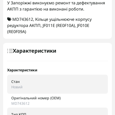
У Запоріжжі виконуємо ремонт та дефектування
АКПП з гарантією на виконані роботи.
MD743612
,
Кільце ущільнююче корпусу
редуктора АКПП
,
JF011E (RE0F10A)
,
JF010E
(RE0F09A)
Характеристики
Характеристики
Стан
Новий
Оригінальний номер (OEM)
MD743612
Тип КПП