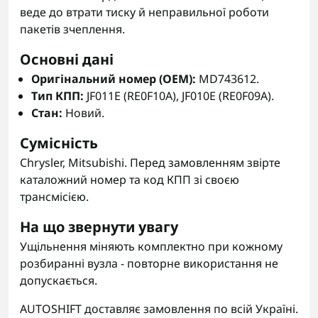
веде до втрати тиску й неправильної роботи
пакетів зчеплення.
Основні дані
Оригінальний номер (OEM):
MD743612.
Тип КПП:
JF011E (RE0F10A), JF010E (RE0F09A).
Стан:
Новий.
Сумісність
Chrysler, Mitsubishi. Перед замовленням звірте
каталожний номер та код КПП зі своєю
трансмісією.
На що звернути увагу
Ущільнення міняють комплектно при кожному
розбиранні вузла - повторне використання не
допускається.
AUTOSHIFT доставляє замовлення по всій Україні.