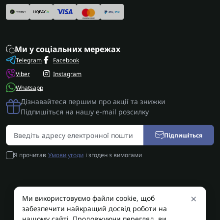
Ми у соціальних мережах
Telegram
Facebook
Viber
Instagram
Whatsapp
Дізнавайтеся першим про акції та знижки
Підпишіться на нашу e-mail розсилку
Підпишіться
Я прочитав
Умови угоди
і згоден з вимогами
×
Ми використовуємо файли cookie, щоб
AUTOSHIFT | Запчастини АКПП | Ремонт АКПП © 2026
забезпечити найкращий досвід роботи на
AUTOSHIFT
нашому сайті. Продовжуючи перегляд, ви