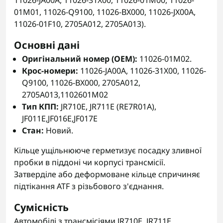
11026-JA00A, 11026-31X00, 11026-01M00, 11026-
01M01, 11026-Q9100, 11026-BX000, 11026-JX00A,
11026-01F10, 2705A012, 2705A013).
Основні дані
Оригінальний номер (OEM):
11026-01M02.
Крос-номери:
11026-JA00A, 11026-31X00, 11026-
Q9100, 11026-BX000, 2705A012,
2705A013,1102601M02
Тип КПП:
JR710E, JR711E (RE7R01A),
JF011E,JF016E,JF017E
Стан:
Новий.
Кільце ущільнююче герметизує посадку зливної
пробки в піддоні чи корпусі трансмісії.
Затверділе або деформоване кільце спричиняє
підтікання ATF з різьбового з'єднання.
Сумісність
Автомобілі з трансмісіями JR710E, JR711E