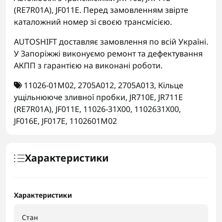
(RE7R01A), JF011E. Перед замовленням звірте
каталожний номер зі своєю трансмісією.
AUTOSHIFT доставляє замовлення по всій Україні.
У Запоріжжі виконуємо ремонт та дефектування
АКПП з гарантією на виконані роботи.
11026-01M02
,
2705A012
,
2705A013
,
Кільце
ущільнююче зливної пробки
,
JR710E
,
JR711E
(RE7R01A)
,
JF011E
,
11026-31X00
,
1102631X00
,
JF016E
,
JF017E
,
1102601M02
Характеристики
Характеристики
Стан