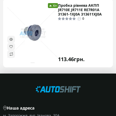
Пробка рівнева АКПП
🔥 Хіт
JR710E JR711E RE7R01A
31361-1XJ0A 313611XJ0A
0
113.46грн.
Наша адреса
м. Запоріжжя, вул. Іванова, 30А