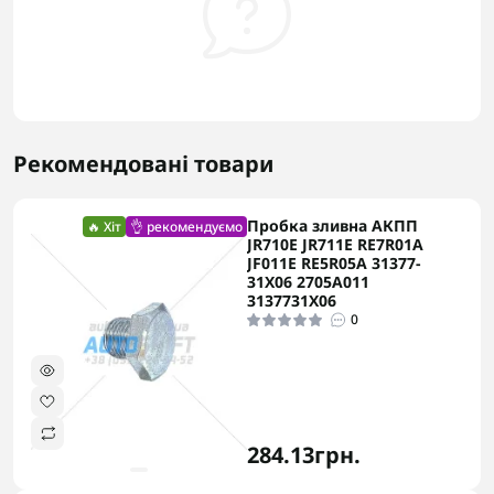
Рекомендовані товари
Пробка зливна АКПП
🔥 Хіт
👌 рекомендуємо
JR710E JR711E RE7R01A
JF011E RE5R05A 31377-
31X06 2705A011
3137731X06
0
284.13грн.