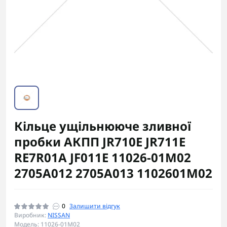
Кільце ущільнююче зливної
пробки АКПП JR710E JR711E
RE7R01A JF011E 11026-01M02
2705A012 2705A013 1102601M02
0
Залишити відгук
Виробник:
NISSAN
Модель: 11026-01M02