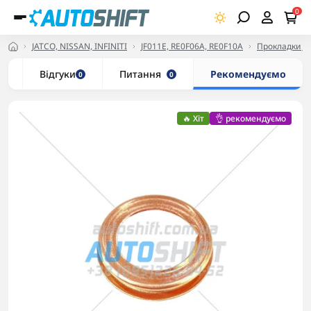
0
JATCO, NISSAN, INFINITI
JF011E, RE0F06A, RE0F10A
Прокладки JF
и
Відгуки
Питання
Рекомендуємо
0
0
🔥 Хіт
👌 рекомендуємо