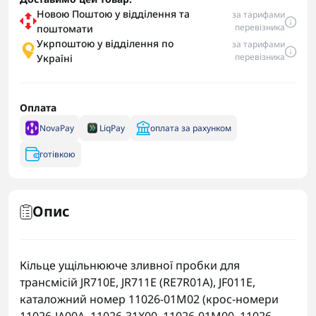
Новою Поштою у відділення та
за тарифами
перевізника
поштомати
Укрпоштою у відділення по
за тарифами
перевізника
Україні
Оплата
NovaPay
LiqPay
оплата за рахунком
готівкою
Опис
Кільце ущільнююче зливної пробки для
трансмісій JR710E, JR711E (RE7R01A), JF011E,
каталожний номер 11026-01M02 (крос-номери