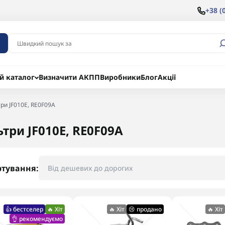
+38 (
й каталог
Визначити АКПП
Виробники
Блог
Акції
ри JF010E, RE0F09A
ьтри JF010E, RE0F09A
ртування:
👍 бестселер
🔥 Хіт
🔥 Хіт
😢 продано
🔥 Хіт
👌 рекомендуємо