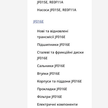
JF015E, RE0F11A
Насоси JF015E, RE0F11A
JF016E
Нові та відновлені
трансмісії JF016E
Підшипники JF016E
Сталеві та фрикційні диски
JF016E
Сальники JF016E
Втулки JF016E
Корпуси та піддони JF016E
Прокладки JF016E
Фільтри JF016E
Електричні компоненти