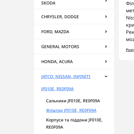
SKODA
Філ
мет
CHRYSLER, DODGE
Nis
кри
FORD, MAZDA
Рек
мод
GENERAL MOTORS
Роз
Ас
У к
HONDA, ACURA
О
JATCO, NISSAN, INFINITI
Ф
К
JF010E, RE0F09A
С
Сальники JF010E, RE0F09A
На
Фільтри JF010E, RE0F09A
Пер
Корпуси та піддони JF010E,
гар
RE0F09A
AUT