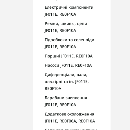
Електричні компоненти
JF011E, RE0F10A
Ремни, шкивы, цепи
JF011E, RE0F10A
Гідроблоки та соленоїди
JF011E, RE0F10A
Поршні JF011E, RE0F10A
Насоси JF011E, RE0F10A
Диференціали, вали,
шестірні та ін. JF011E,
RE0F10A
Барабани зчеплення
JF011E, RE0F10A
Додаткове охолодження
JF011E, RE0F06A, RE0F10A