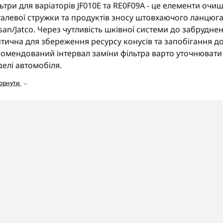
ьтри для варіаторів JF010E та RE0F09A - це елементи очи
алевої стружки та продуктів зносу штовхаючого ланцюг
san/Jatco. Через чутливість шківної системи до забрудне
тична для збереження ресурсу конусів та запобігання д
омендований інтервал заміни фільтра варто уточнювати
елі автомобіля.
горнути
ортимент фільтрів
аталозі представлені фільтри для варіаторів JF010E, RE0F0
сновні масляні фільтри
для очищення мастила в контур
ільтри тонкого очищення
для захисту гідроблока від д
омплекти фільтр + прокладка піддону
для зручної зам
ітчасті фільтри насоса
для стабільного тиску в системі.
 що звернути увагу
ед замовленням фільтра обов'язково уточніть точний ко
антовано отримати сумісний елемент потрібної форми.
OSHIFT швидко та надійно доставляє замовлення по Укра