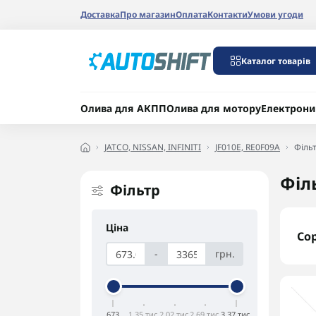
Доставка
Про магазин
Оплата
Контакти
Умови угоди
Каталог товарів
Олива для АКПП
Олива для мотору
Електрони
JATCO, NISSAN, INFINITI
JF010E, RE0F09A
Фільт
Філ
Фільтр
Ціна
Со
-
грн.
673
1,35 тис.
2,02 тис.
2,69 тис.
3,37 тис.