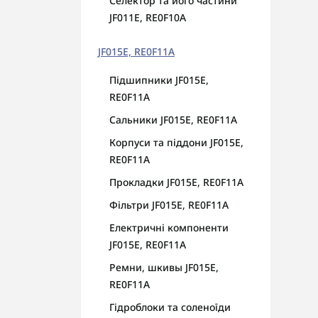
Селектор та його частини
JF011E, RE0F10A
JF015E, RE0F11A
Підшипники JF015E,
RE0F11A
Сальники JF015E, RE0F11A
Корпуси та піддони JF015E,
RE0F11A
Прокладки JF015E, RE0F11A
Фільтри JF015E, RE0F11A
Електричні компоненти
JF015E, RE0F11A
Ремни, шкивы JF015E,
RE0F11A
Гідроблоки та соленоїди