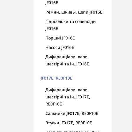
JF016E
Ремни, шкивы, цепи JF016E
Гідроблоки та соленоїди
JF016E
Поршні JF016E
Насоси JF016E
Диференціали, вали,
шестірні та ін. JF016E
JF017E, RE0F10E
Диференціали, вали,
шестірні та ін. JF017E,
RE0F10E
Сальники JF017E, RE0F10E
Втулки JF017E, RE0F10E