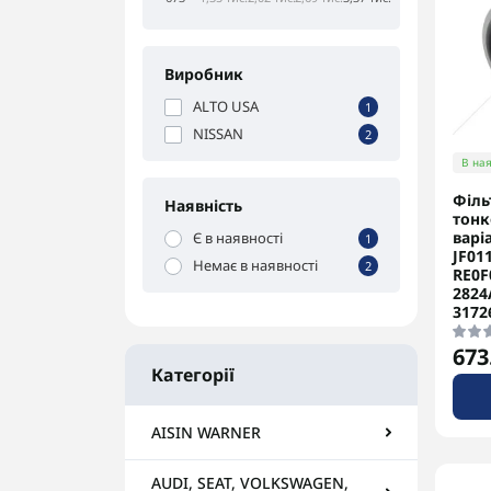
Виробник
ALTO USA
1
NISSAN
2
В ная
Філь
Наявність
тонк
варі
Є в наявності
1
JF01
Немає в наявності
2
RE0F
2824
3172
673
Категорії
AISIN WARNER
AUDI, SEAT, VOLKSWAGEN,