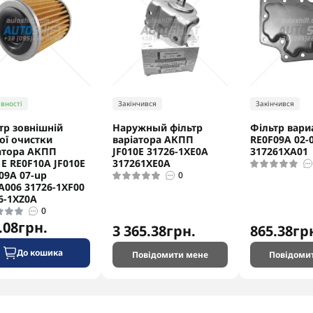
вності
Закінчився
Закінчився
тр зовнішній
Наружный фільтр
Фільтр вари
ої очистки
варіатора АКПП
RE0F09A 02-
атора АКПП
JF010E 31726-1XE0A
317261XA01
1E RE0F10A JF010E
317261XE0A
09A 07-up
0
A006 31726-1XF00
6-1XZ0A
0
.08грн.
3 365.38грн.
865.38гр
До кошика
Повідомити мене
Повідоми