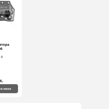
атора
06
0
н.
ти мене