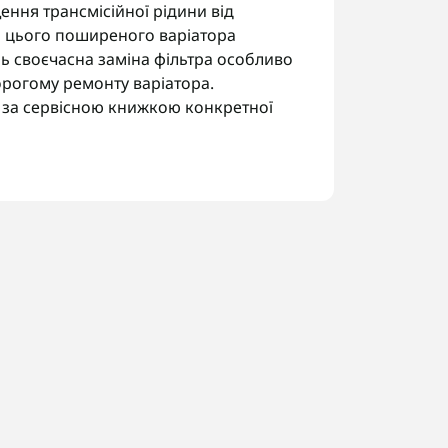
щення трансмісійної рідини від
а цього поширеного варіатора
нь своєчасна заміна фільтра особливо
орогому ремонту варіатора.
 за сервісною книжкою конкретної
9A:
і варіатора.
рібних часток.
іни за один прийом.
д трансмісії за шильдиком, щоб
їні. У Запоріжжі виконуємо заміну