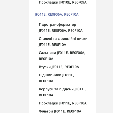
Прокладки JF010E, RE0F09A
філ
JF011E, RE0F06A, RE0F10A
Гідротрансформатор
JF011E, RE0F06A, RE0F10A
Сталеві та фрикційні диски
JF011E, RE0F10A
Сальники JF011E, RE0F06A,
RE0F10A
Втулки JF011E, RE0F10A
Підшипники JF011E,
RE0F10A
Корпуси та піддони JF011E,
RE0F10A
Прокладки JF011E, RE0F10A
Фільтри JF011E, RE0F10A