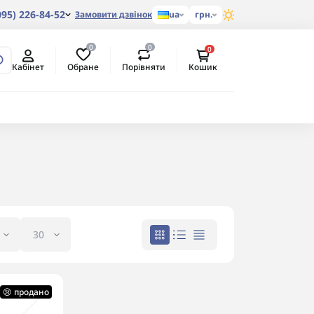
095) 226-84-52
Замовити дзвінок
ua
грн.
0
0
0
Обране
Порівняти
Кабінет
Кошик
😢 продано