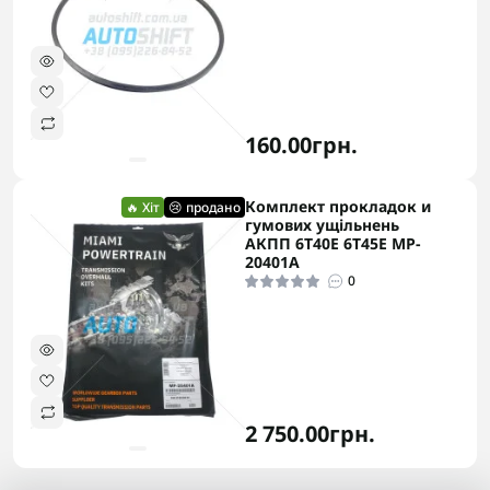
160.00грн.
Комплект прокладок и
🔥 Хіт
😢 продано
гумових ущільнень
АКПП 6T40E 6T45E MP-
20401A
0
2 750.00грн.