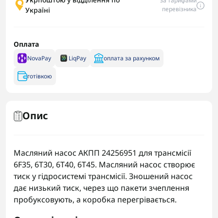
за тарифами
перевізника
Україні
Оплата
NovaPay
LiqPay
оплата за рахунком
готівкою
Опис
Масляний насос АКПП 24256951 для трансмісії
6F35, 6T30, 6T40, 6T45. Масляний насос створює
тиск у гідросистемі трансмісії. Зношений насос
дає низький тиск, через що пакети зчеплення
пробуксовують, а коробка перегрівається.