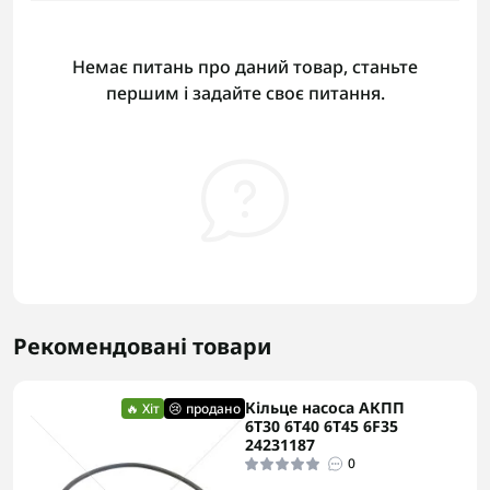
Немає питань про даний товар, станьте
першим і задайте своє питання.
Рекомендовані товари
Кільце насоса АКПП
🔥 Хіт
😢 продано
6T30 6T40 6T45 6F35
24231187
0