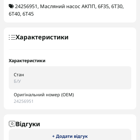
24256951
,
Масляний насос АКПП
,
6F35
,
6T30
,
6T40
,
6T45
Характеристики
Характеристики
Стан
Б/У
Оригінальний номер (OEM)
24256951
Відгуки
+ Додати відгук