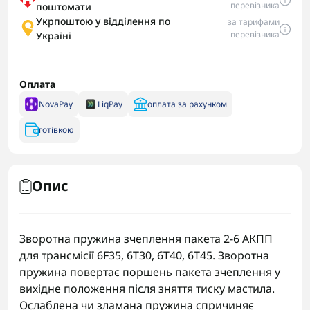
перевізника
поштомати
Укрпоштою у відділення по
за тарифами
перевізника
Україні
Оплата
NovaPay
LiqPay
оплата за рахунком
готівкою
Опис
Зворотна пружина зчеплення пакета 2-6 АКПП
для трансмісії 6F35, 6T30, 6T40, 6T45. Зворотна
пружина повертає поршень пакета зчеплення у
вихідне положення після зняття тиску мастила.
Ослаблена чи зламана пружина спричиняє