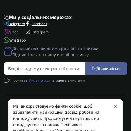
Ми у соціальних мережах
Telegram
Facebook
Viber
Instagram
Whatsapp
Дізнавайтеся першим про акції та знижки
Підпишіться на нашу e-mail розсилку
Підпишіться
Я прочитав
Умови угоди
і згоден з вимогами
×
Ми використовуємо файли cookie, щоб
AUTOSHIFT | Запчастини АКПП | Ремонт АКПП © 2026
забезпечити найкращий досвід роботи на
AUTOSHIFT
нашому сайті. Продовжуючи перегляд, ви
погоджуєтеся з нашою Політикою
конфіденційності та Угодою користувача.