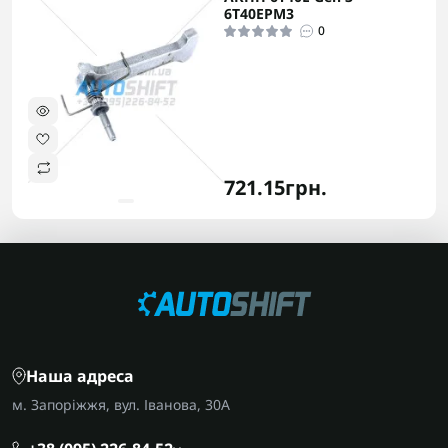
6T40EPM3
0
721.15грн.
Наша адреса
м. Запоріжжя, вул. Іванова, 30А