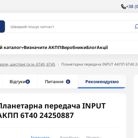
+38 (
й каталог
Визначити АКПП
Виробники
Блог
Акції
али, шестірні та ін. 6T40, 6T45
Планетарна передача INPUT АКПП 6T40 2
Відгуки
Питання
Рекомендуємо
0
0
Планетарна передача INPUT
АКПП 6T40 24250887
Залишити
Виробник:
Модель: