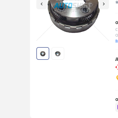
О
С
О
В
Д
О