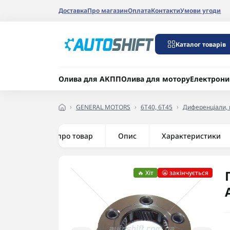
Доставка
Про магазин
Оплата
Контакти
Умови угоди
Каталог товарів
Олива для АКПП
Олива для мотору
Електрони
GENERAL MOTORS
6T40, 6T45
Диференціали, в
Все про товар
Опис
Характеристики
🔥 Хіт
😬 закінчується