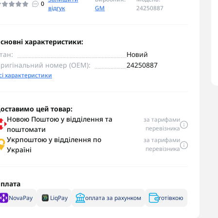
0
відгук
GM
24250887
сновні характеристики:
тан:
Новий
ригінальний номер (OEM):
24250887
сі характеристики
оставимо цей товар:
Новою Поштою у відділення та
за тарифами
перевізника
поштомати
Укрпоштою у відділення по
за тарифами
перевізника
Україні
плата
NovaPay
LiqPay
оплата за рахунком
готівкою