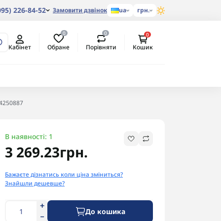
095) 226-84-52
Замовити дзвінок
ua
грн.
0
0
0
Обране
Порівняти
Кабінет
Кошик
4250887
В наявності: 1
3 269.23грн.
Бажаєте дізнатись коли ціна зміниться?
Знайшли дешевше?
До кошика