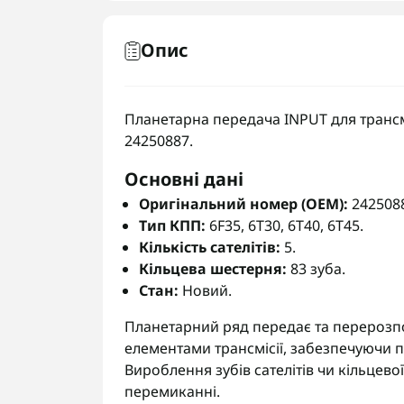
Опис
Планетарна передача INPUT для трансмі
24250887.
Основні дані
Оригінальний номер (OEM):
242508
Тип КПП:
6F35, 6T30, 6T40, 6T45.
Кількість сателітів:
5.
Кільцева шестерня:
83 зуба.
Стан:
Новий.
Планетарний ряд передає та перерозп
елементами трансмісії, забезпечуючи 
Вироблення зубів сателітів чи кільцевої
перемиканні.