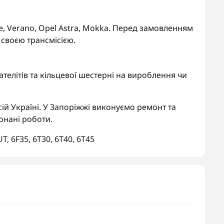
ore, Verano, Opel Astra, Mokka. Перед замовленням
 своєю трансмісією.
телітів та кільцевої шестерні на вироблення чи
ій Україні. У Запоріжжі виконуємо ремонт та
онані роботи.
UT
,
6F35
,
6T30
,
6T40
,
6T45