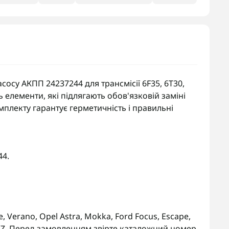
осу АКПП 24237244 для трансмісії 6F35, 6T30,
 елементи, які підлягають обов'язковій заміні
плекту гарантує герметичність і правильні
44.
re, Verano, Opel Astra, Mokka, Ford Focus, Escape,
 MKZ. Перед замовленням звірте каталожний номер