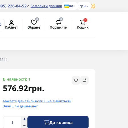
095) 226-84-52
Замовити дзвінок
ua
грн.
0
0
0
Обране
Порівняти
Кабінет
Кошик
7244
В наявності: 1
576.92грн.
Бажаєте дізнатись коли ціна зміниться?
Знайшли дешевше?
До кошика