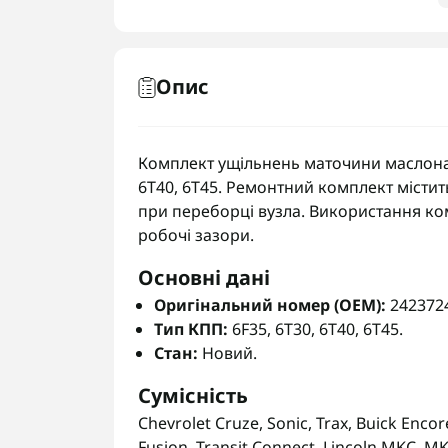
Опис
Комплект ущільнень маточини маслонас
6T40, 6T45. Ремонтний комплект містить
при переборці вузла. Використання ком
робочі зазори.
Основні дані
Оригінальний номер (OEM):
242372
Тип КПП:
6F35, 6T30, 6T40, 6T45.
Стан:
Новий.
Сумісність
Chevrolet Cruze, Sonic, Trax, Buick Enco
Fusion, Transit Connect, Lincoln MKC,