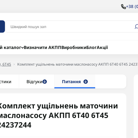
+38 (
й каталог
Визначити АКПП
Виробники
Блог
Акції
, 6T45
Комплект ущільнень маточини маслонасосу АКПП 6T40 6T45 2423
стики
Відгуки
Питання
0
0
Комплект ущільнень маточини
маслонасосу АКПП 6T40 6T45
24237244