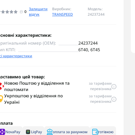
Залишити
Виробник:
Модель:
0
відгук
TRANSPEED
24237244
сновні характеристики:
ригінальний номер (OEM):
24237244
ип КПП:
6T40, 6T45
сі характеристики
оставимо цей товар:
Новою Поштою у відділення та
за тарифами
перевізника
поштомати
Укрпоштою у відділення по
за тарифами
перевізника
Україні
плата
NovaPay
LiqPay
оплата за рахунком
готівкою