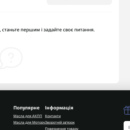
 станьте першим і задайте своє питання.
Популярне
Інформація
Масла для АКПП
Контакти
Масла для Мотору
Зворотній зв’язок
Повернення товару