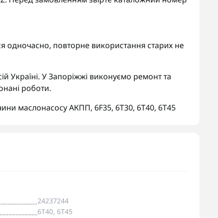
я одночасно, повторне використання старих не
ій Україні. У Запоріжжі виконуємо ремонт та
онані роботи.
чини маслонасосу АКПП
,
6F35
,
6T30
,
6T40
,
6T45
24237244
6T40, 6T45