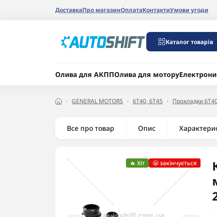
Доставка
Про магазин
Оплата
Контакти
Умови угоди
Каталог товарів
Олива для АКПП
Олива для мотору
Електрони
GENERAL MOTORS
6T40, 6T45
Прокладки 6T40
Все про товар
Опис
Характери
🔥 Хіт
😬 закінчується