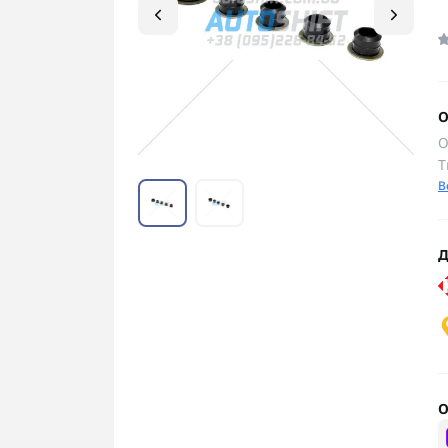
О
О
Т
В
Д
О