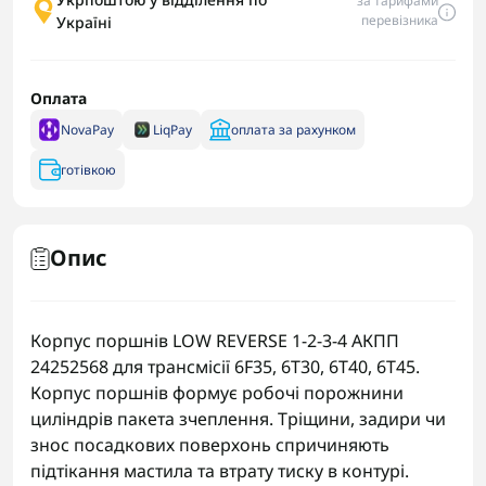
за тарифами
перевізника
Україні
Оплата
NovaPay
LiqPay
оплата за рахунком
готівкою
Опис
Корпус поршнів LOW REVERSE 1-2-3-4 АКПП
24252568 для трансмісії 6F35, 6T30, 6T40, 6T45.
Корпус поршнів формує робочі порожнини
циліндрів пакета зчеплення. Тріщини, задири чи
знос посадкових поверхонь спричиняють
підтікання мастила та втрату тиску в контурі.