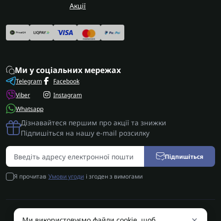
Акції
Ми у соціальних мережах
Telegram
Facebook
Viber
Instagram
Whatsapp
Дізнавайтеся першим про акції та знижки
Підпишіться на нашу e-mail розсилку
Підпишіться
Я прочитав
Умови угоди
і згоден з вимогами
×
Ми використовуємо файли cookie, щоб
AUTOSHIFT | Запчастини АКПП | Ремонт АКПП © 2026