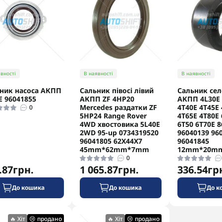
вності
В наявності
В наявності
ник насоса АКПП
Сальник півосі лівий
Сальник сел
E 96041855
АКПП ZF 4HP20
АКПП 4L30E 
Mercedes раздатки ZF
4T40E 4T45E 
0
5HP24 Range Rover
4T65E 4T80E 
4WD хвостовика 5L40E
6T50 6T70E 
2WD 95-up 0734319520
96040139 96
96041805 62X44X7
96041845
45mm*62mm*7mm
12mm*20m
0
.87грн.
1 065.87грн.
336.54гр
До кошика
До кошика
До к
🔥 Хіт
😢 продано
🔥 Хіт
😢 продано