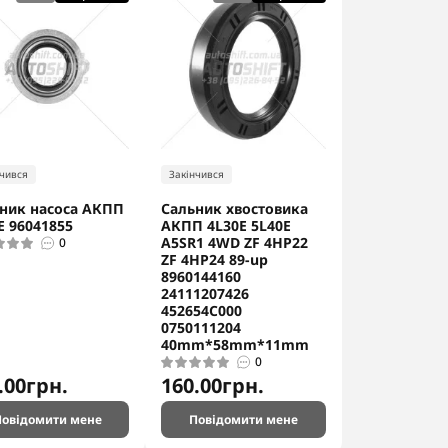
нчився
Закінчився
ник насоса АКПП
Сальник хвостовика
E 96041855
АКПП 4L30E 5L40E
A5SR1 4WD ZF 4HP22
0
ZF 4HP24 89-up
8960144160
24111207426
452654C000
0750111204
40mm*58mm*11mm
0
.00грн.
160.00грн.
овідомити мене
Повідомити мене