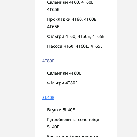
Сальники 4T60, 4T60E,
4Т65E
Прокладки 4T60, 4T60E,
4Т65E
Фільтри 4T60, 4T60E, 4Т65E
Насоси 4T60, 4T60E, 4Т65E
4T80E
Сальники 4T80E
Фільтри 4T80E
5L40E
Втулки 5L40E
Гідроблоки та соленоїди
5L40E
Електричні компоненти