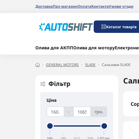
Доставка
Про магазин
Оплата
Контакти
Умови угоди
Каталог товарів
Олива для АКПП
Олива для мотору
Електрони
GENERAL MOTORS
5L40E
Сальники 5L40E
Сал
Фільтр
Ціна
Со
-
грн.
160
386
613
839
1,07 тис.