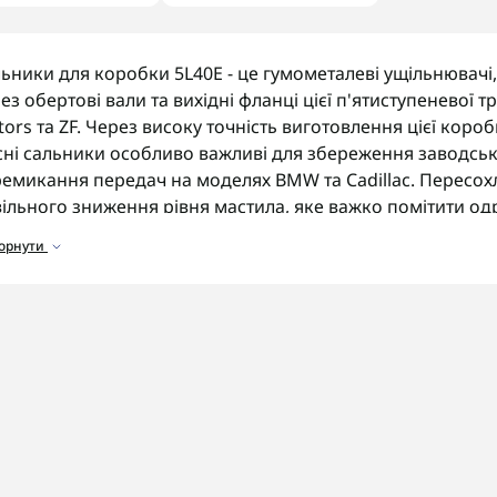
ьники для коробки 5L40E - це гумометалеві ущільнювачі,
ез обертові вали та вихідні фланці цієї п'ятиступеневої т
ors та ZF. Через високу точність виготовлення цієї короб
сні сальники особливо важливі для збереження заводськ
емикання передач на моделях BMW та Cadillac. Пересох
ільного зниження рівня мастила, яке важко помітити одр
горнути
ортимент сальників
аталозі представлені сальники для різних вузлів коробки
альники вихідного валу
для герметизації приводних ф
альники насоса
для запобігання протіканням у зоні пр
альники селектора передач
для герметизації штока пе
омплекти сальників
для повного ремонту трансмісії.
 що звернути увагу
ед замовленням сальників обов'язково уточніть точний 