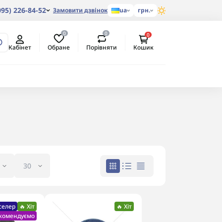
095) 226-84-52
Замовити дзвінок
ua
грн.
0
0
0
Обране
Порівняти
Кабінет
Кошик
селер
🔥 Хіт
🔥 Хіт
екомендуємо