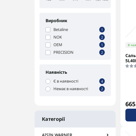
Виробник
Betaline
1
NOK
2
OEM
1
В ная
PRECISION
2
Саль
5L40
Наявність
Є в наявності
4
Немає в наявності
2
665
Категорії
AISIN WARNER