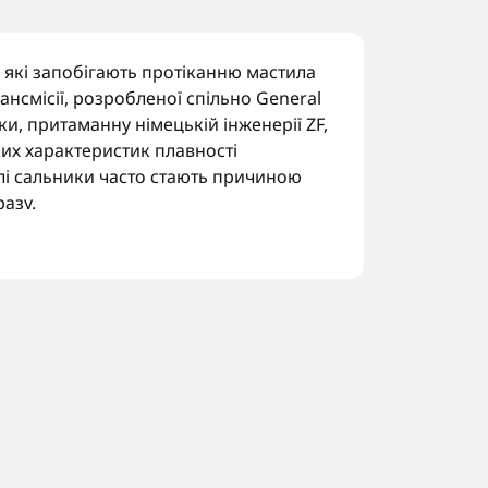
 які запобігають протіканню мастила
рансмісії, розробленої спільно General
ки, притаманну німецькій інженерії ZF,
их характеристик плавності
лі сальники часто стають причиною
азу.
 5L40E:
ланців.
иводу.
ремикання.
код трансмісії за шильдиком, щоб