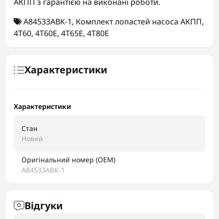
АКПП з гарантією на виконані роботи.
A84533ABK-1
,
Комплект лопастей насоса АКПП
,
4T60
,
4T60E
,
4T65E
,
4T80E
Характеристики
Характеристики
Стан
Новий
Оригінальний номер (OEM)
A84533ABK-1
Відгуки