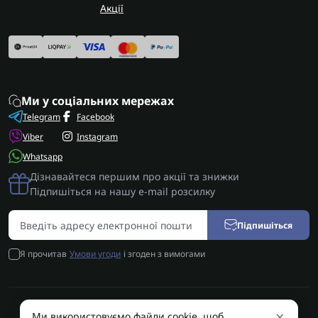
Акції
Ми у соціальних мережах
Telegram
Facebook
Viber
Instagram
Whatsapp
Дізнавайтеся першим про акції та знижки
Підпишіться на нашу e-mail розсилку
Підпишіться
Я прочитав
Умови угоди
і згоден з вимогами
×
Ми використовуємо файли cookie, щоб
AUTOSHIFT | Запчастини АКПП | Ремонт АКПП © 2026