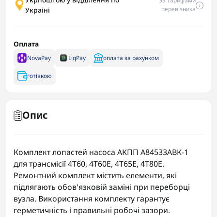
за тарифами
перевізника
Україні
Оплата
NovaPay
LiqPay
оплата за рахунком
готівкою
Опис
Комплект лопастей насоса АКПП A84533ABK-1
для трансмісії 4T60, 4T60E, 4T65E, 4T80E.
Ремонтний комплект містить елементи, які
підлягають обов'язковій заміні при переборці
вузла. Використання комплекту гарантує
герметичність і правильні робочі зазори.