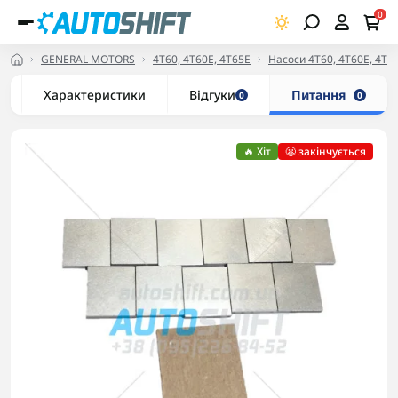
0
GENERAL MOTORS
4T60, 4T60E, 4Т65E
Насоси 4T60, 4T60E, 4Т6
Характеристики
Відгуки
Питання
0
0
🔥 Хіт
😬 закінчується