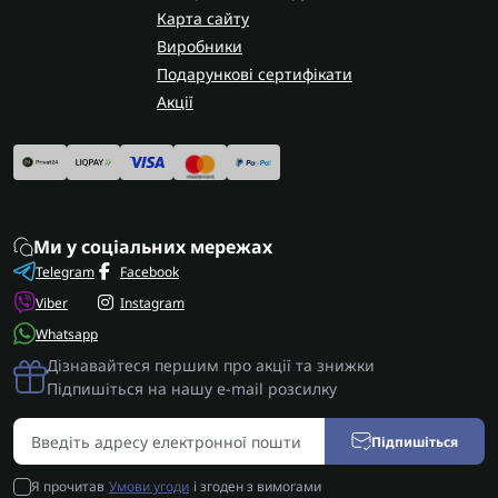
Карта сайту
Виробники
Подарункові сертифікати
Акції
Ми у соціальних мережах
Telegram
Facebook
Viber
Instagram
Whatsapp
Дізнавайтеся першим про акції та знижки
Підпишіться на нашу e-mail розсилку
Підпишіться
Я прочитав
Умови угоди
і згоден з вимогами