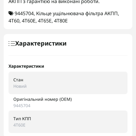
АКПП з гарантією на виконані роботи.
9445704
,
Кільце ущільнювача фільтра АКПП
,
4T60
,
4T60E
,
4T65E
,
4T80E
Характеристики
Характеристики
Стан
Новий
Оригінальний номер (OEM)
9445704
Тип КПП
4T60E