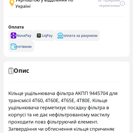
за тарифами
перевізника
Україні
Оплата
NovaPay
LiqPay
оплата за рахунком
готівкою
Опис
Кільце ущільнювача фільтра АКПП 9445704 для
трансмісії 4T60, 4T60E, 4T65E, 4T80E. Кільце
ущільнювача герметизує посадку фільтра в
корпусі та не дає нефільтрованому мастилу
проходити повз фільтруючий елемент.
Затвердіння чи обтиснення кільця спричиняє