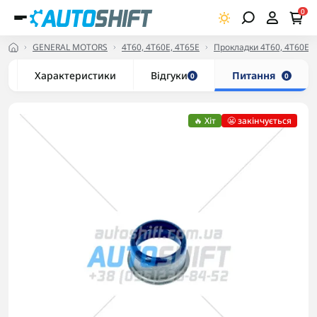
0
GENERAL MOTORS
4T60, 4T60E, 4Т65E
Прокладки 4T60, 4T60E, 
Характеристики
Відгуки
Питання
0
0
🔥 Хіт
😬 закінчується