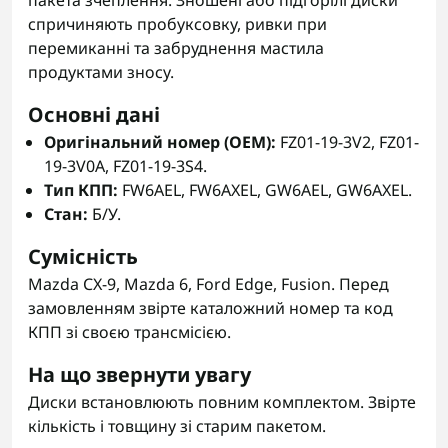
пакета зчеплення. Зношені або підгорілі диски
спричиняють пробуксовку, ривки при
перемиканні та забруднення мастила
продуктами зносу.
Основні дані
Оригінальний номер (OEM):
FZ01-19-3V2, FZ01-
19-3V0A, FZ01-19-3S4.
Тип КПП:
FW6AEL, FW6AXEL, GW6AEL, GW6AXEL.
Стан:
Б/У.
Сумісність
Mazda CX-9, Mazda 6, Ford Edge, Fusion. Перед
замовленням звірте каталожний номер та код
КПП зі своєю трансмісією.
На що звернути увагу
Диски встановлюють повним комплектом. Звірте
кількість і товщину зі старим пакетом.