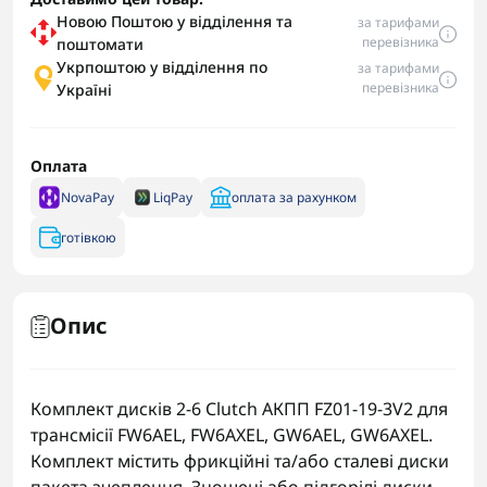
Новою Поштою у відділення та
за тарифами
перевізника
поштомати
Укрпоштою у відділення по
за тарифами
перевізника
Україні
Оплата
NovaPay
LiqPay
оплата за рахунком
готівкою
Опис
Комплект дисків 2-6 Clutch АКПП FZ01-19-3V2 для
трансмісії FW6AEL, FW6AXEL, GW6AEL, GW6AXEL.
Комплект містить фрикційні та/або сталеві диски