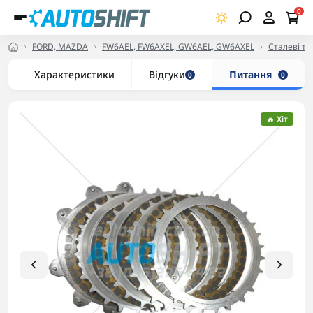
0
FORD, MAZDA
FW6AEL, FW6AXEL, GW6AEL, GW6AXEL
Сталеві та
Характеристики
Відгуки
Питання
0
0
🔥 Хіт