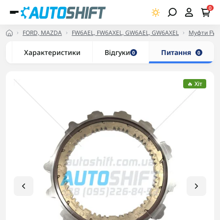
0
FORD, MAZDA
FW6AEL, FW6AXEL, GW6AEL, GW6AXEL
Муфти FW6
Характеристики
Відгуки
Питання
0
0
🔥 Хіт