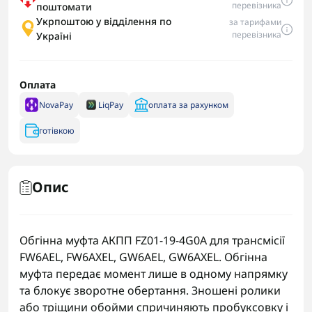
перевізника
поштомати
Укрпоштою у відділення по
за тарифами
перевізника
Україні
Оплата
NovaPay
LiqPay
оплата за рахунком
готівкою
Опис
Обгінна муфта АКПП FZ01-19-4G0A для трансмісії
FW6AEL, FW6AXEL, GW6AEL, GW6AXEL. Обгінна
муфта передає момент лише в одному напрямку
та блокує зворотне обертання. Зношені ролики
або тріщини обойми спричиняють пробуксовку і