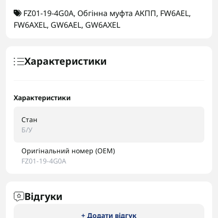
FZ01-19-4G0A
,
Обгінна муфта АКПП
,
FW6AEL
,
FW6AXEL
,
GW6AEL
,
GW6AXEL
Характеристики
Характеристики
Стан
Б/У
Оригінальний номер (OEM)
FZ01-19-4G0A
Відгуки
+ Додати відгук