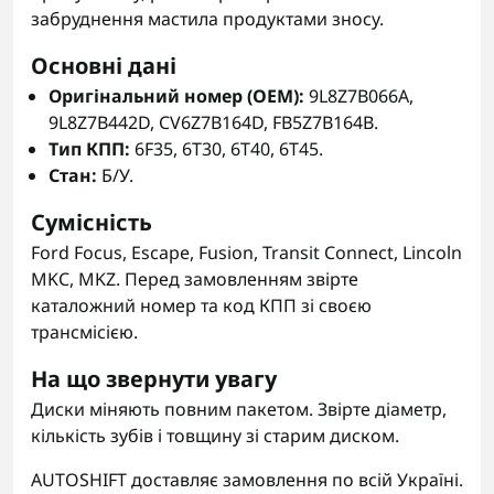
забруднення мастила продуктами зносу.
Основні дані
Оригінальний номер (OEM):
9L8Z7B066A,
9L8Z7B442D, CV6Z7B164D, FB5Z7B164B.
Тип КПП:
6F35, 6T30, 6T40, 6T45.
Стан:
Б/У.
Сумісність
Ford Focus, Escape, Fusion, Transit Connect, Lincoln
MKC, MKZ. Перед замовленням звірте
каталожний номер та код КПП зі своєю
трансмісією.
На що звернути увагу
Диски міняють повним пакетом. Звірте діаметр,
кількість зубів і товщину зі старим диском.
AUTOSHIFT доставляє замовлення по всій Україні.