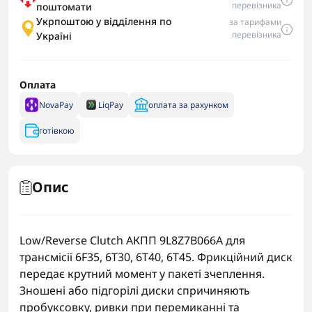
перевізника
поштомати
Укрпоштою у відділення по
за тарифами
перевізника
Україні
Оплата
NovaPay
LiqPay
оплата за рахунком
готівкою
Опис
Low/Reverse Clutch АКПП 9L8Z7B066A для
трансмісії 6F35, 6T30, 6T40, 6T45. Фрикційний диск
передає крутний момент у пакеті зчеплення.
Зношені або підгорілі диски спричиняють
пробуксовку, ривки при перемиканні та