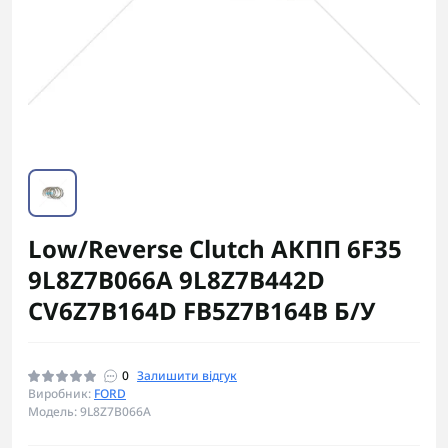
Low/Reverse Clutch АКПП 6F35
9L8Z7B066A 9L8Z7B442D
CV6Z7B164D FB5Z7B164B Б/У
0
Залишити відгук
Виробник:
FORD
Модель: 9L8Z7B066A