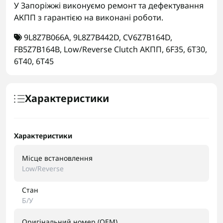
У Запоріжжі виконуємо ремонт та дефектування
АКПП з гарантією на виконані роботи.
9L8Z7B066A
,
9L8Z7B442D
,
CV6Z7B164D
,
FB5Z7B164B
,
Low/Reverse Clutch АКПП
,
6F35
,
6T30
,
6T40
,
6T45
Характеристики
Характеристики
Місце встановлення
Low/Reverse
Стан
Б/У
Оригінальний номер (OEM)