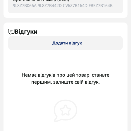
9L8Z7B066A 9L8Z7B442D CV6Z7B164D FB5Z7B164B
Відгуки
+ Додати відгук
Немає відгуків про цей товар, станьте
першим, залиште свій відгук.