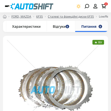
0
FORD, MAZDA
6F35
Сталеві та фрикційні диски 6F35
Low/Rev
Характеристики
Відгуки
Питання
0
0
🔥 Хіт