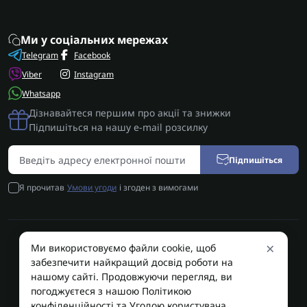
Ми у соціальних мережах
Telegram
Facebook
Viber
Instagram
Whatsapp
Дізнавайтеся першим про акції та знижки
Підпишіться на нашу e-mail розсилку
Підпишіться
Я прочитав
Умови угоди
і згоден з вимогами
×
Ми використовуємо файли cookie, щоб
AUTOSHIFT | Запчастини АКПП | Ремонт АКПП © 2026
забезпечити найкращий досвід роботи на
AUTOSHIFT
нашому сайті. Продовжуючи перегляд, ви
погоджуєтеся з нашою Політикою
конфіденційності та Угодою користувача.