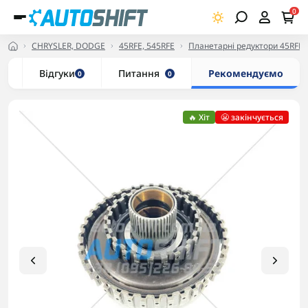
0
CHRYSLER, DODGE
45RFE, 545RFE
Планетарні редуктори 45RFE,
и
Відгуки
Питання
Рекомендуємо
0
0
🔥 Хіт
😬 закінчується