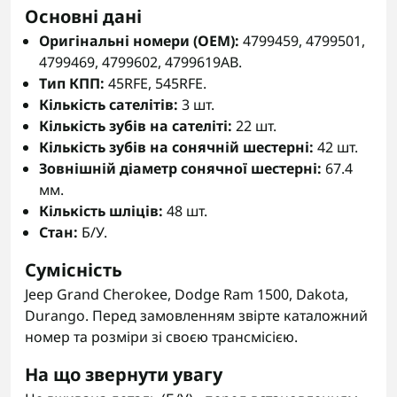
Основні дані
Оригінальні номери (OEM):
4799459, 4799501,
4799469, 4799602, 4799619AB.
Тип КПП:
45RFE, 545RFE.
Кількість сателітів:
3 шт.
Кількість зубів на сателіті:
22 шт.
Кількість зубів на сонячній шестерні:
42 шт.
Зовнішній діаметр сонячної шестерні:
67.4
мм.
Кількість шліців:
48 шт.
Стан:
Б/У.
Сумісність
Jeep Grand Cherokee, Dodge Ram 1500, Dakota,
Durango. Перед замовленням звірте каталожний
номер та розміри зі своєю трансмісією.
На що звернути увагу