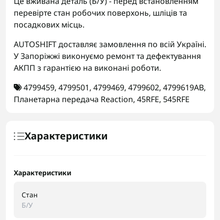
Це вживана деталь (Б/У) - перед встановленням
перевірте стан робочих поверхонь, шліців та
посадкових місць.
AUTOSHIFT доставляє замовлення по всій Україні.
У Запоріжжі виконуємо ремонт та дефектування
АКПП з гарантією на виконані роботи.
4799459
,
4799501
,
4799469
,
4799602
,
4799619AB
,
Планетарна передача Reaction
,
45RFE
,
545RFE
Характеристики
Характеристики
Стан
Б/У