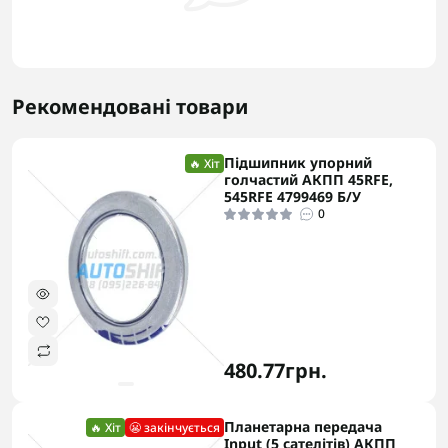
Рекомендовані товари
Підшипник упорний
🔥 Хіт
голчастий АКПП 45RFE,
545RFE 4799469 Б/У
0
480.77грн.
Планетарна передача
🔥 Хіт
😬 закінчується
Input (5 сателітів) АКПП