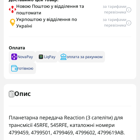
Новою Поштою у відділення та
за тарифами
перевізника
поштомати
Укрпоштою у відділення по
за тарифами
перевізника
Україні
Оплата
NovaPay
LiqPay
оплата за рахунком
готівкою
Опис
Планетарна передача Reaction (3 сателіти) для
трансмісії 45RFE, 545RFE, каталожні номери
4799459, 4799501, 4799469, 4799602, 4799619AB.