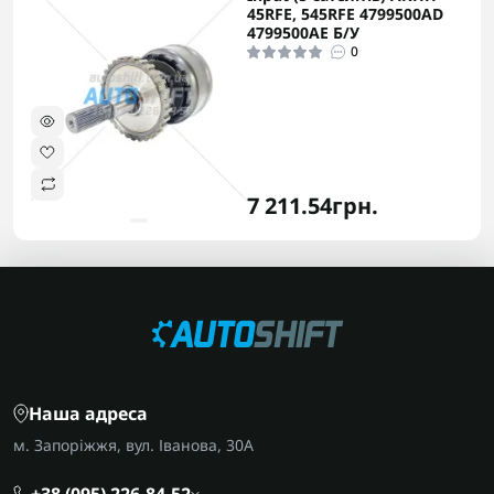
45RFE, 545RFE 4799500AD
4799500AE Б/У
0
7 211.54грн.
Наша адреса
м. Запоріжжя, вул. Іванова, 30А