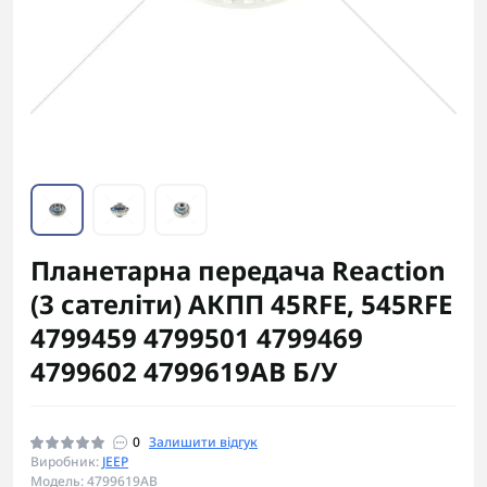
Планетарна передача Reaction
(3 сателіти) АКПП 45RFE, 545RFE
4799459 4799501 4799469
4799602 4799619AB Б/У
0
Залишити відгук
Виробник:
JEEP
Модель: 4799619AB