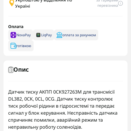
за тарифами
перевізника
Україні
Оплата
NovaPay
LiqPay
оплата за рахунком
готівкою
Опис
Датчик тиску АКПП 0CK927263M для трансмісії
DL382, 0CK, 0CL, 0CG. Датчик тиску контролює
тиск робочої рідини в гідросистемі та передає
сигнал у блок керування. Несправність датчика
спричиняє помилки, аварійний режим та
неправильну роботу соленоїдів.