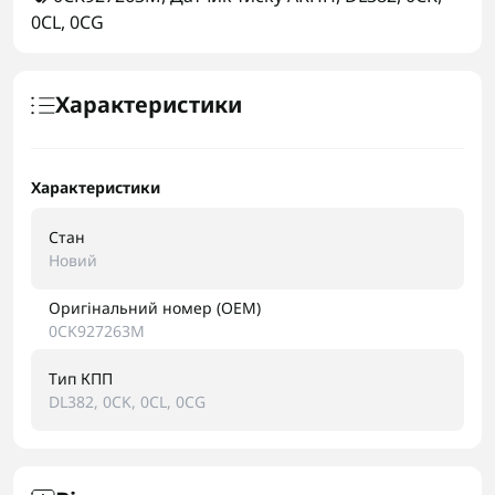
0CL
,
0CG
Характеристики
Характеристики
Стан
Новий
Оригінальний номер (OEM)
0CK927263M
Тип КПП
DL382, 0CK, 0CL, 0CG