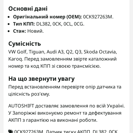
Основні дані
Оригінальний номер (OEM):
0CK927263M.
Тип КПП:
DL382, 0CK, 0CL, 0CG.
Стан:
Новий.
Сумісність
VW Golf, Tiguan, Audi A3, Q2, Q3, Skoda Octavia,
Karoq. Перед замовленням звірте каталожний
номер та код КПП зі своєю трансмісією.
На що звернути увагу
Перед встановленням перевірте опір датчика та
цілісність роз'єму.
AUTOSHIFT доставляє замовлення по всій Україні.
У Запоріжжі виконуємо ремонт та дефектування
АКПП з гарантією на виконані роботи.
0CK927263M
,
Датчик тиску АКПП
,
DL382
,
0CK
,