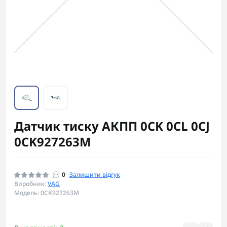
Датчик тиску АКПП 0CK 0CL 0CJ
0CK927263M
0
Залишити відгук
Виробник:
VAG
Модель: 0CK927263M