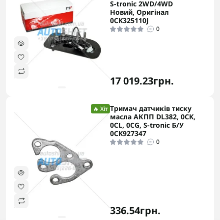
S-tronic 2WD/4WD
Новий, Оригінал
0CK325110J
0
17 019.23грн.
Тримач датчиків тиску
🔥 Хіт
масла АКПП DL382, 0CK,
0CL, 0CG, S-tronic Б/У
0CK927347
0
336.54грн.