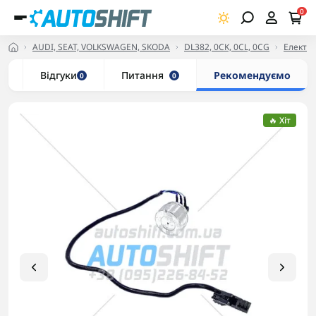
0
AUDI, SEAT, VOLKSWAGEN, SKODA
DL382, 0CK, 0CL, 0CG
Електри
и
Відгуки
Питання
Рекомендуємо
0
0
🔥 Хіт