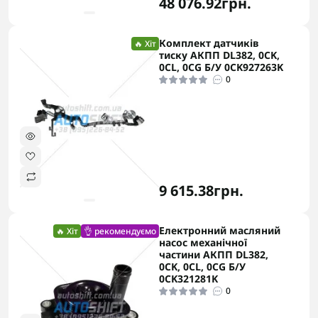
48 076.92грн.
Комплект датчиків
🔥 Хіт
тиску АКПП DL382, 0CK,
0CL, 0CG Б/У 0CK927263K
0
9 615.38грн.
Електронний масляний
🔥 Хіт
👌 рекомендуємо
насос механічної
частини АКПП DL382,
0CK, 0CL, 0CG Б/У
0CK321281K
0