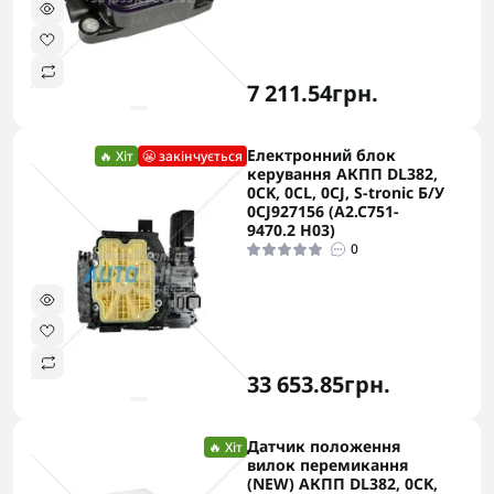
7 211.54грн.
Електронний блок
🔥 Хіт
😬 закінчується
керування АКПП DL382,
0CK, 0CL, 0CJ, S-tronic Б/У
0CJ927156 (A2.C751-
9470.2 H03)
0
33 653.85грн.
Датчик положення
🔥 Хіт
вилок перемикання
(NEW) АКПП DL382, 0CK,