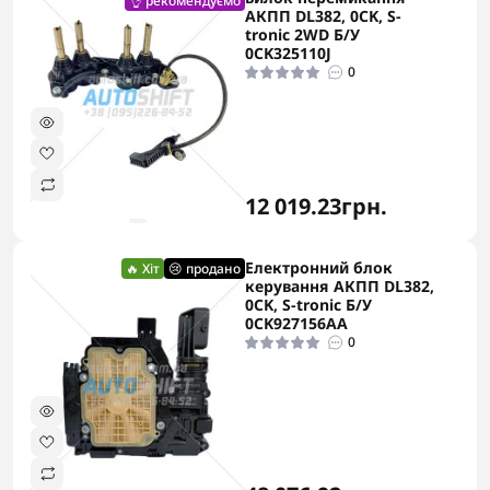
👌 рекомендуємо
АКПП DL382, 0CK, S-
tronic 2WD Б/У
0CK325110J
0
12 019.23грн.
Електронний блок
🔥 Хіт
😢 продано
керування АКПП DL382,
0CK, S-tronic Б/У
0CK927156AA
0