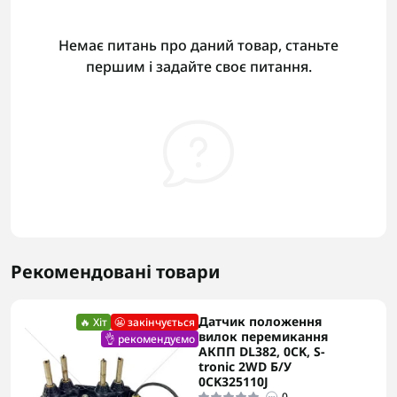
Немає питань про даний товар, станьте
першим і задайте своє питання.
Рекомендовані товари
Датчик положення
🔥 Хіт
😬 закінчується
вилок перемикання
👌 рекомендуємо
АКПП DL382, 0CK, S-
tronic 2WD Б/У
0CK325110J
0