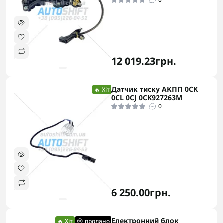
12 019.23грн.
Датчик тиску АКПП 0CK
🔥 Хіт
0CL 0CJ 0CK927263M
0
6 250.00грн.
Електронний блок
🔥 Хіт
😢 продано