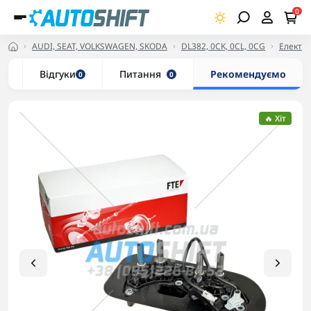
0
AUDI, SEAT, VOLKSWAGEN, SKODA
DL382, 0CK, 0CL, 0CG
Електри
и
Відгуки
Питання
Рекомендуємо
0
0
🔥 Хіт