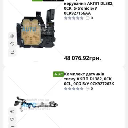
керування АКПП DL382,
0CK, S-tronic Б/У
0CK927156AA
0
48 076.92грн.
Комплект датчиків
🔥 Хіт
тиску АКПП DL382, 0CK,
0CL, 0CG Б/У 0CK927263K
0