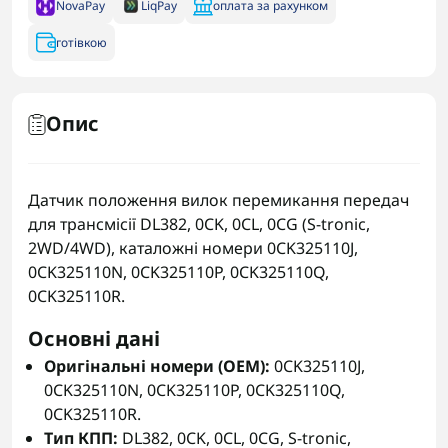
NovaPay
LiqPay
оплата за рахунком
готівкою
Опис
Датчик положення вилок перемикання передач
для трансмісії DL382, 0CK, 0CL, 0CG (S-tronic,
2WD/4WD), каталожні номери 0CK325110J,
0CK325110N, 0CK325110P, 0CK325110Q,
0CK325110R.
Основні дані
Оригінальні номери (OEM):
0CK325110J,
0CK325110N, 0CK325110P, 0CK325110Q,
0CK325110R.
Тип КПП:
DL382, 0CK, 0CL, 0CG, S-tronic,