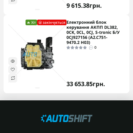
9 615.38грн.
Електронний блок
🔥 Хіт
😬 закінчується
керування АКПП DL382,
0CK, 0CL, 0CJ, S-tronic Б/У
0CJ927156 (A2.C751-
9470.2 H03)
0
33 653.85грн.