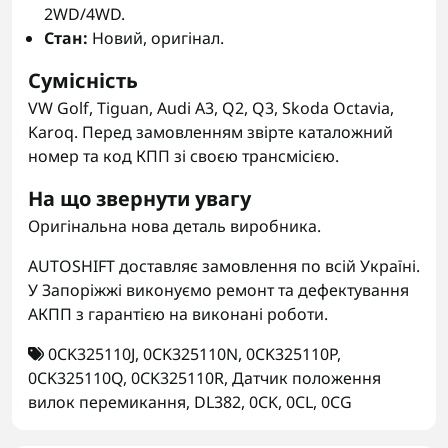
2WD/4WD.
Стан:
Новий, оригінал.
Сумісність
VW Golf, Tiguan, Audi A3, Q2, Q3, Skoda Octavia,
Karoq. Перед замовленням звірте каталожний
номер та код КПП зі своєю трансмісією.
На що звернути увагу
Оригінальна нова деталь виробника.
AUTOSHIFT доставляє замовлення по всій Україні.
У Запоріжжі виконуємо ремонт та дефектування
АКПП з гарантією на виконані роботи.
0CK325110J
,
0CK325110N
,
0CK325110P
,
0CK325110Q
,
0CK325110R
,
Датчик положення
вилок перемикання
,
DL382
,
0CK
,
0CL
,
0CG