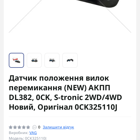
Датчик положення вилок
перемикання (NEW) АКПП
DL382, 0CK, S-tronic 2WD/4WD
Новий, Оригінал 0CK325110J
0
Залишити відгук
Виробник:
VAG
Модель: 0CK325110J