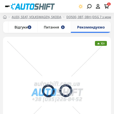
0
AUDI, SEAT, VOLKSWAGEN, SKODA
DQ500, 0BT, 0BH (DSG 7 з мокр
и
Відгуки
Питання
Рекомендуємо
0
0
🔥 Хіт