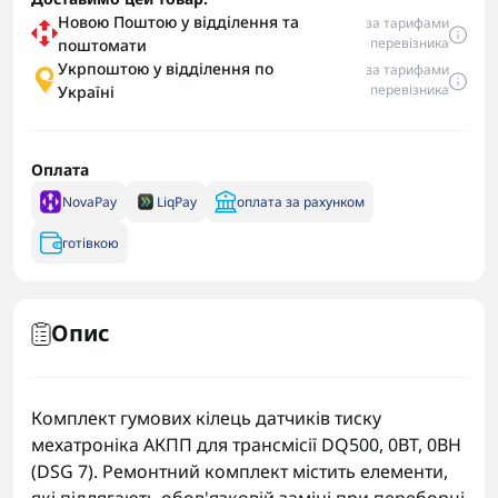
Новою Поштою у відділення та
за тарифами
перевізника
поштомати
Укрпоштою у відділення по
за тарифами
перевізника
Україні
Оплата
NovaPay
LiqPay
оплата за рахунком
готівкою
Опис
Комплект гумових кілець датчиків тиску
мехатроніка АКПП для трансмісії DQ500, 0BT, 0BH
(DSG 7). Ремонтний комплект містить елементи,