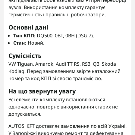
які підлягають обов'язковій заміні при переборці
вузла. Використання комплекту гарантує
герметичність і правильні робочі зазори.
Основні дані
Тип КПП:
DQ500, 0BT, 0BH (DSG 7).
Стан:
Новий.
Сумісність
VW Tiguan, Amarok, Audi TT RS, RS3, Q3, Skoda
Kodiaq. Перед замовленням звірте каталожний
номер та код КПП зі своєю трансмісією.
На що звернути увагу
Усі елементи комплекту встановлюються
одночасно, повторне використання старих не
допускається.
AUTOSHIFT доставляє замовлення по всій Україні.
У Запоріжжі виконуємо ремонт та дефектування