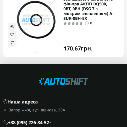
фільтра АКПП DQ500,
0BT, 0BH (DSG 7 з
мокрим зчепленням) A-
SUK-0BH-EX
0
170.67грн.
Наша адреса
м. Запоріжжя, вул. Іванова, 30А
+38 (095) 226-84-52