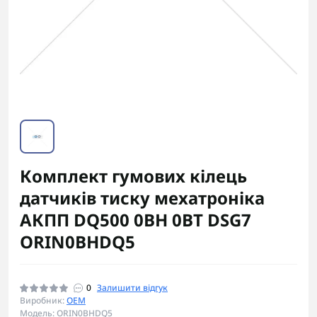
Комплект гумових кілець
датчиків тиску мехатроніка
АКПП DQ500 0BH 0BT DSG7
ORIN0BHDQ5
0
Залишити відгук
Виробник:
OEM
Модель: ORIN0BHDQ5