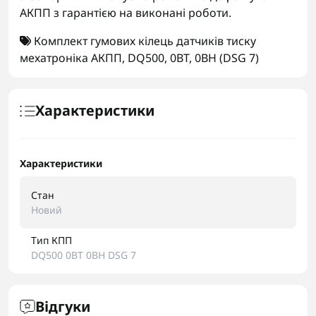
АКПП з гарантією на виконані роботи.
Комплект гумових кілець датчиків тиску
мехатроніка АКПП
,
DQ500
,
0BT
,
0BH (DSG 7)
Характеристики
Характеристики
Стан
Новий
Тип КПП
DQ500 0BT 0BH DSG 7
Відгуки