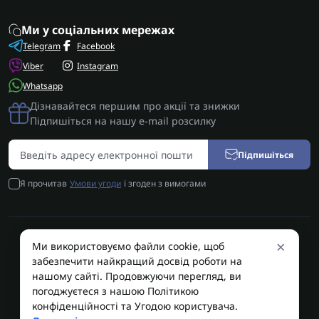
Ми у соціальних мережах
Telegram
Facebook
Viber
Instagram
Whatsapp
Дізнавайтеся першим про акції та знижки
Підпишіться на нашу e-mail розсилку
Підпишіться
Я прочитав
Умови угоди
і згоден з вимогами
×
Ми використовуємо файли cookie, щоб
AUTOSHIFT | Запчастини АКПП | Ремонт АКПП © 2026
забезпечити найкращий досвід роботи на
AUTOSHIFT
нашому сайті. Продовжуючи перегляд, ви
погоджуєтеся з нашою Політикою
конфіденційності та Угодою користувача.