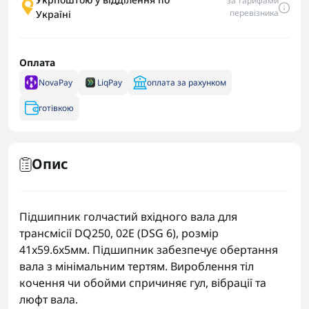
за тарифами
перевізника
Україні
Оплата
NovaPay
LiqPay
оплата за рахунком
готівкою
Опис
Підшипник голчастий вхідного вала для
трансмісії DQ250, 02E (DSG 6), розмір
41x59.6x5мм. Підшипник забезпечує обертання
вала з мінімальним тертям. Вироблення тіл
кочення чи обойми спричиняє гул, вібрації та
люфт вала.