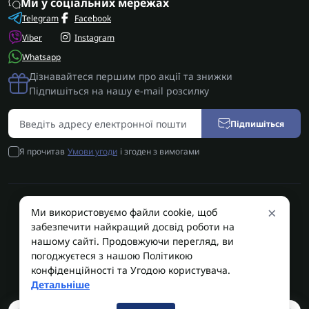
Ми у соціальних мережах
Telegram
Facebook
Viber
Instagram
Whatsapp
Дізнавайтеся першим про акції та знижки
Підпишіться на нашу e-mail розсилку
Підпишіться
Я прочитав
Умови угоди
і згоден з вимогами
×
Ми використовуємо файли cookie, щоб
AUTOSHIFT | Запчастини АКПП | Ремонт АКПП © 2026
забезпечити найкращий досвід роботи на
AUTOSHIFT
нашому сайті. Продовжуючи перегляд, ви
погоджуєтеся з нашою Політикою
конфіденційності та Угодою користувача.
Детальніше