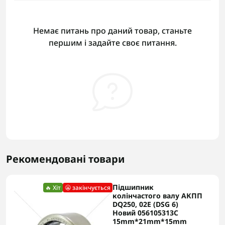
Немає питань про даний товар, станьте
першим і задайте своє питання.
Рекомендовані товари
Підшипник
🔥 Хіт
😬 закінчується
колінчастого валу АКПП
DQ250, 02E (DSG 6)
Новий 056105313C
15mm*21mm*15mm