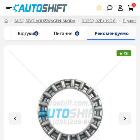
0
AUDI, SEAT, VOLKSWAGEN, SKODA
DQ250, 02E (DSG 6)
Підшипни
и
Відгуки
Питання
Рекомендуємо
0
0
🔥 Хіт