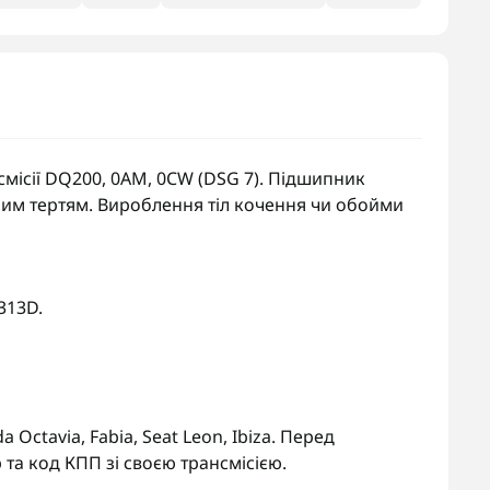
ісії DQ200, 0AM, 0CW (DSG 7). Підшипник
ним тертям. Вироблення тіл кочення чи обойми
313D.
da Octavia, Fabia, Seat Leon, Ibiza. Перед
та код КПП зі своєю трансмісією.