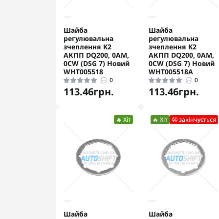
Шайба
Шайба
регулювальна
регулювальна
зчеплення K2
зчеплення K2
АКПП DQ200, 0AM,
АКПП DQ200, 0AM,
0CW (DSG 7) Новий
0CW (DSG 7) Новий
WHT005518
WHT005518A
0
0
113.46грн.
113.46грн.
🔥 Хіт
🔥 Хіт
😬 закінчується
Шайба
Шайба