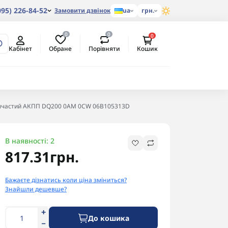
095) 226-84-52
Замовити дзвінок
ua
грн.
0
0
0
Обране
Порівняти
Кабінет
Кошик
олчастий АКПП DQ200 0AM 0CW 06B105313D
В наявності: 2
817.31грн.
Бажаєте дізнатись коли ціна зміниться?
Знайшли дешевше?
До кошика