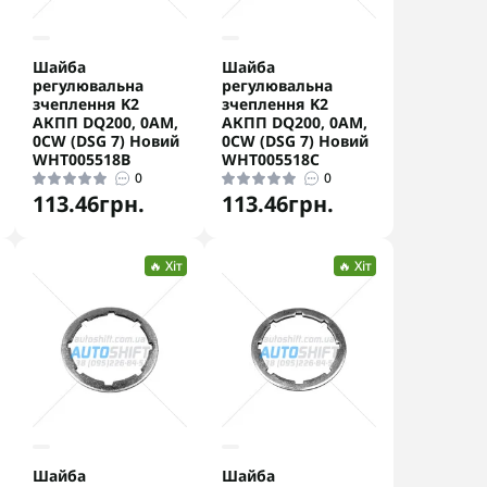
Шайба
Шайба
регулювальна
регулювальна
зчеплення K2
зчеплення K2
АКПП DQ200, 0AM,
АКПП DQ200, 0AM,
0CW (DSG 7) Новий
0CW (DSG 7) Новий
WHT005518B
WHT005518C
0
0
113.46грн.
113.46грн.
🔥 Хіт
🔥 Хіт
Шайба
Шайба