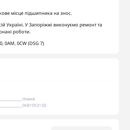
ове місце підшипника на знос.
ій Україні. У Запоріжжі виконуємо ремонт та
онані роботи.
0
,
0AM
,
0CW (DSG 7)
Новий
06B105313D