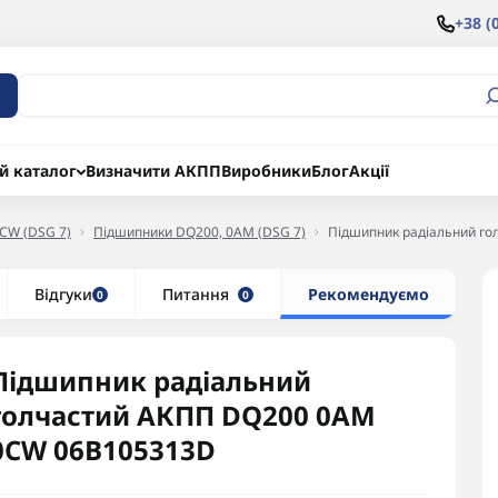
+38 (
й каталог
Визначити АКПП
Виробники
Блог
Акції
CW (DSG 7)
Підшипники DQ200, 0AM (DSG 7)
Підшипник радіальний г
Відгуки
Питання
Рекомендуємо
0
0
Підшипник радіальний
голчастий АКПП DQ200 0AM
0CW 06B105313D