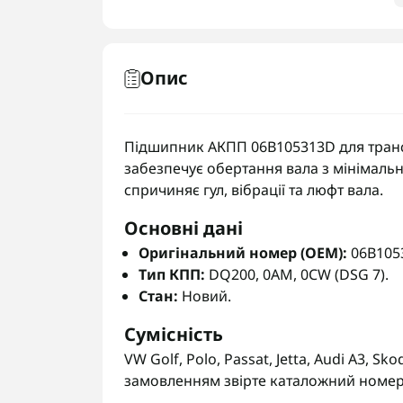
Опис
Підшипник АКПП 06B105313D для трансм
забезпечує обертання вала з мінімаль
спричиняє гул, вібрації та люфт вала.
Основні дані
Оригінальний номер (OEM):
06B105
Тип КПП:
DQ200, 0AM, 0CW (DSG 7).
Стан:
Новий.
Сумісність
VW Golf, Polo, Passat, Jetta, Audi A3, Sko
замовленням звірте каталожний номер 