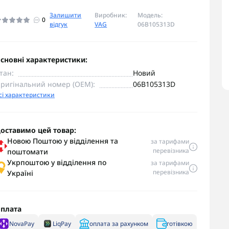
Залишити
Виробник:
Модель:
0
відгук
VAG
06B105313D
сновні характеристики:
тан:
Новий
ригінальний номер (OEM):
06B105313D
сі характеристики
оставимо цей товар:
Новою Поштою у відділення та
за тарифами
перевізника
поштомати
Укрпоштою у відділення по
за тарифами
перевізника
Україні
плата
NovaPay
LiqPay
оплата за рахунком
готівкою