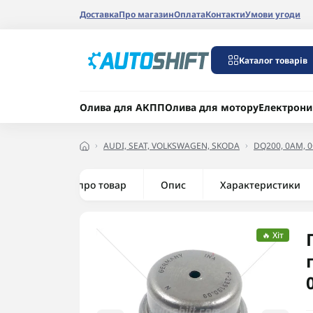
Доставка
Про магазин
Оплата
Контакти
Умови угоди
Каталог товарів
Олива для АКПП
Олива для мотору
Електрони
AUDI, SEAT, VOLKSWAGEN, SKODA
DQ200, 0AM, 0
Все про товар
Опис
Характеристики
🔥 Хіт