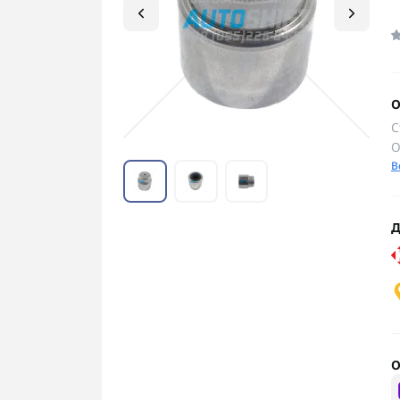
О
С
О
В
Д
О