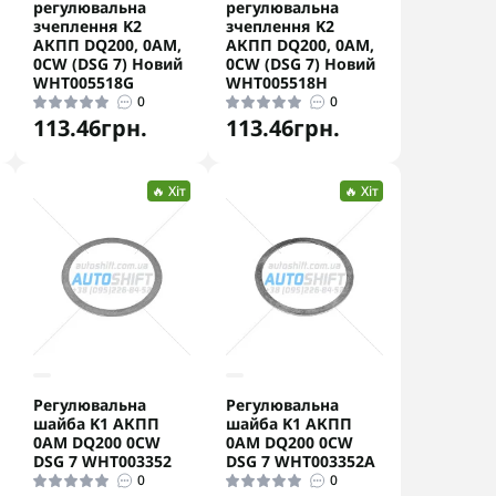
регулювальна
регулювальна
зчеплення K2
зчеплення K2
АКПП DQ200, 0AM,
АКПП DQ200, 0AM,
0CW (DSG 7) Новий
0CW (DSG 7) Новий
WHT005518G
WHT005518H
0
0
113.46грн.
113.46грн.
🔥 Хіт
🔥 Хіт
Регулювальна
Регулювальна
шайба K1 АКПП
шайба K1 АКПП
0AM DQ200 0CW
0AM DQ200 0CW
DSG 7 WHT003352
DSG 7 WHT003352A
0
0