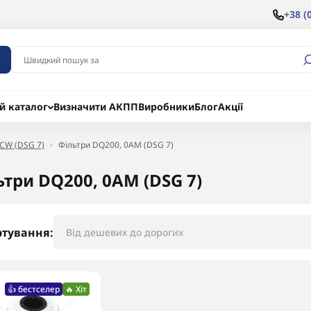
+38 (
й каталог
Визначити АКПП
Виробники
Блог
Акції
CW (DSG 7)
Фільтри DQ200, 0AM (DSG 7)
ьтри DQ200, 0AM (DSG 7)
ртування:
👍 бестселер
🔥 Хіт