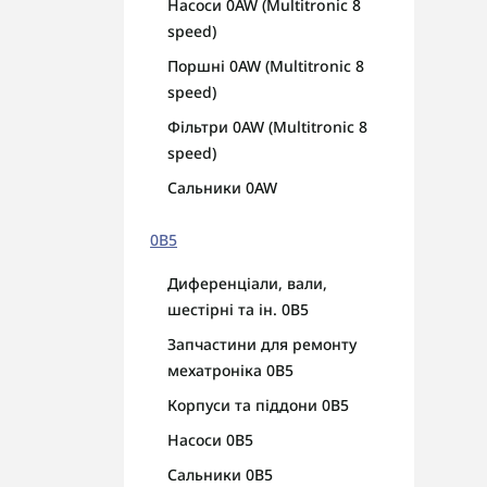
Насоси 0AW (Multitronic 8
speed)
Поршні 0AW (Multitronic 8
speed)
Фільтри 0AW (Multitronic 8
speed)
Сальники 0AW
0B5
Диференціали, вали,
шестірні та ін. 0B5
Запчастини для ремонту
мехатроніка 0B5
Корпуси та піддони 0B5
Насоси 0B5
Сальники 0B5