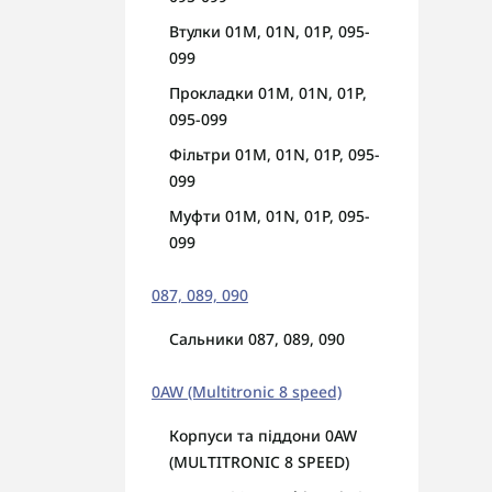
Втулки 01M, 01N, 01P, 095-
099
Прокладки 01M, 01N, 01P,
095-099
Фільтри 01M, 01N, 01P, 095-
099
Муфти 01M, 01N, 01P, 095-
099
087, 089, 090
Сальники 087, 089, 090
0AW (Multitronic 8 speed)
Корпуси та піддони 0AW
(MULTITRONIC 8 SPEED)