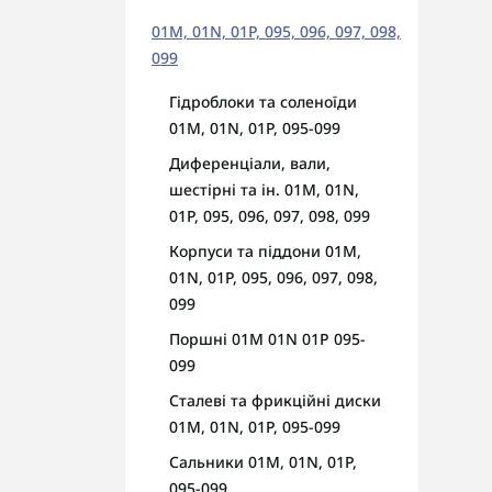
01M, 01N, 01P, 095, 096, 097, 098,
099
Гідроблоки та соленоїди
01M, 01N, 01P, 095-099
Диференціали, вали,
шестірні та ін. 01M, 01N,
01P, 095, 096, 097, 098, 099
Корпуси та піддони 01M,
01N, 01P, 095, 096, 097, 098,
099
Поршні 01M 01N 01P 095-
099
Сталеві та фрикційні диски
01M, 01N, 01P, 095-099
Сальники 01M, 01N, 01P,
095-099