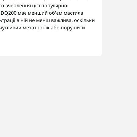
го зчеплення цієї популярної
ка DQ200 має менший об'єм мастила
трації в ній не менш важлива, оскільки
у чутливий мехатронік або порушити
ніка.
рібних часток.
іни за один прийом.
д трансмісії за шильдиком, щоб
їні. У Запоріжжі виконуємо заміну