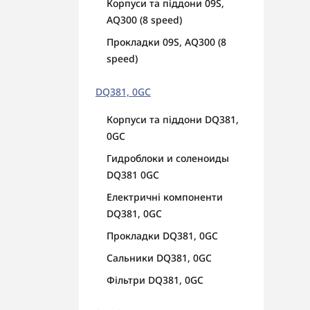
Корпуси та піддони 09S,
філ
AQ300 (8 speed)
Прокладки 09S, AQ300 (8
speed)
DQ381, 0GC
Корпуси та піддони DQ381,
0GC
Гидроблоки и соленоиды
DQ381 0GC
Електричні компоненти
DQ381, 0GC
Прокладки DQ381, 0GC
Сальники DQ381, 0GC
Фільтри DQ381, 0GC