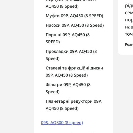
рід
AQ450 (8 Speed)
сем
Муфти 09P, AQ450 (8 SPEED)
пор
Насоси 09P, AQ450 (8 Speed)
нав
точ
Поршні 09P, AQ450 (8
SPEED)
Роз
Ас
Прокладки 09P, AQ450 (8
У к
Speed)
О
Сталеві та фрикційні диски
Ф
09P, AQ450 (8 Speed)
К
Фільтри 09P, AQ450 (8
С
Speed)
На
Планетарні редуктори 09P,
AQ450 (8 Speed)
Пер
гар
09S, AQ300 (8 speed)
AUT