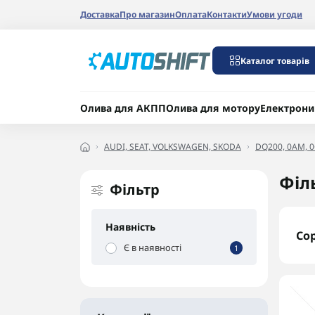
Доставка
Про магазин
Оплата
Контакти
Умови угоди
Каталог товарів
Олива для АКПП
Олива для мотору
Електрони
AUDI, SEAT, VOLKSWAGEN, SKODA
DQ200, 0AM, 0
Філ
Фільтр
Наявність
Со
Є в наявності
1