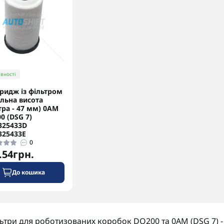
вності
ридж із фільтром
альна висота
тра - 47 мм) 0AM
0 (DSG 7)
325433D
25433E
0
.54грн.
До кошика
ьтри для роботизованих коробок DQ200 та 0AM (DSG 7) -