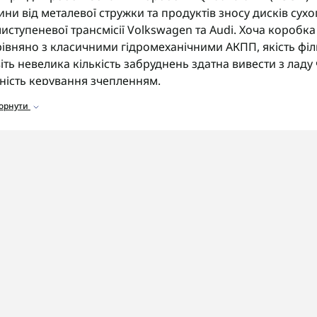
ини від металевої стружки та продуктів зносу дисків сухо
иступеневої трансмісії Volkswagen та Audi. Хоча короб
івняно з класичними гідромеханічними АКПП, якість філь
іть невелика кількість забруднень здатна вивести з лад
ність керування зчепленням.
горнути
ортимент фільтрів
аталозі представлені фільтри для коробок DQ200, 0AM:
сновні масляні фільтри
для очищення мастила мехатро
ільтри тонкого очищення
для захисту гідроблока від д
омплекти фільтр + прокладка піддону
для зручної зам
ітчасті фільтри насоса
для стабільного тиску в системі.
 що звернути увагу
ед замовленням фільтра обов'язково уточніть точний ко
антовано отримати сумісний елемент потрібної форми.
OSHIFT швидко та надійно доставляє замовлення по Укра