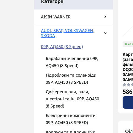
Категорії
AISIN WARNER
AUDI, SEAT, VOLKSWAGEN,
SKODA
В ная
09P, AQ450 (8 Speed)
Карт
Барабани зчеплення 09P,
(заг
філь
AQ450 (8 Speed)
DQ20
0AM
Гідроблоки та соленоїди
0AM3
09P, AQ450 (8 SPEED)
586
Диференціали, вали,
шестірні та ін. 09P, AQ450
(8 Speed)
Електричні компоненти
09P, AQ450 (8 SPEED)
Філ
Корпуси та піддони 09P,