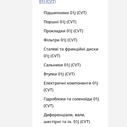
01J (CVT)
Підшипники 01J (CVT)
Поршні 01J (CVT)
Прокладки 01J (CVT)
Фільтри 01J (CVT)
Сталеві та фрикційні диски
01J (CVT)
Сальники 01J (CVT)
Втулки 01J (CVT)
Електричні компоненти 01J
(CVT)
Гідроблоки та соленоїди 01J
(CVT)
Диференціали, вали,
шестірні та ін. 01J (CVT)