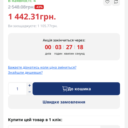
В наявності: 4
2 548.08грн.
-43%
1 442.31грн.
Ви заощаджуєте:
1 105.77грн.
Акція закінчиться через:
00
03
27
18
:
:
:
днів
годин
хвилин
секунд
Бажаєте дізнатись коли ціна зміниться?
Знайшли дешевше?
До кошика
Швидке замовлення
Купити цей товар в 1 клік: