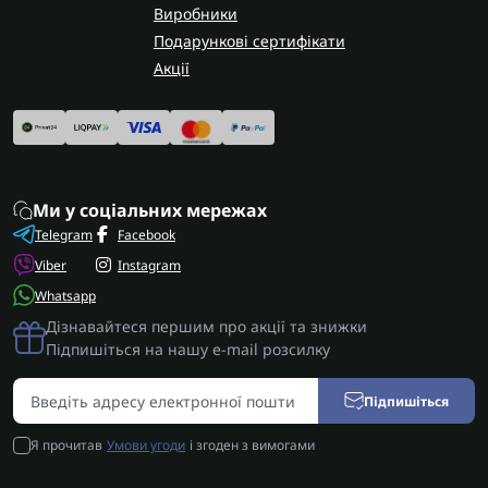
Виробники
Подарункові сертифікати
Акції
Ми у соціальних мережах
Telegram
Facebook
Viber
Instagram
Whatsapp
Дізнавайтеся першим про акції та знижки
Підпишіться на нашу e-mail розсилку
Підпишіться
Я прочитав
Умови угоди
і згоден з вимогами