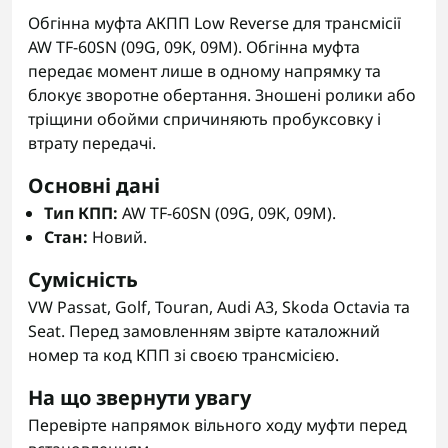
Обгінна муфта АКПП Low Reverse для трансмісії
AW TF-60SN (09G, 09K, 09M). Обгінна муфта
передає момент лише в одному напрямку та
блокує зворотне обертання. Зношені ролики або
тріщини обойми спричиняють пробуксовку і
втрату передачі.
Основні дані
Тип КПП:
AW TF-60SN (09G, 09K, 09M).
Стан:
Новий.
Сумісність
VW Passat, Golf, Touran, Audi A3, Skoda Octavia та
Seat. Перед замовленням звірте каталожний
номер та код КПП зі своєю трансмісією.
На що звернути увагу
Перевірте напрямок вільного ходу муфти перед