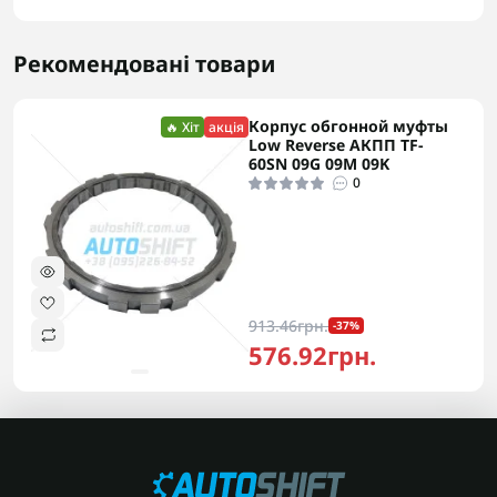
Рекомендовані товари
Корпус обгонной муфты
🔥 Хіт
акція
Low Reverse АКПП TF-
60SN 09G 09M 09K
0
913.46грн.
-37%
576.92грн.