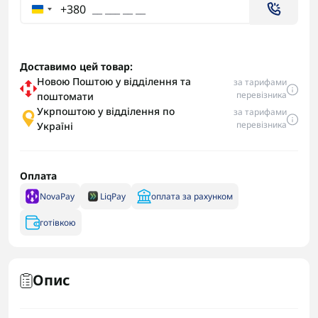
+380
Доставимо цей товар:
Новою Поштою у відділення та
за тарифами
перевізника
поштомати
Укрпоштою у відділення по
за тарифами
перевізника
Україні
Оплата
NovaPay
LiqPay
оплата за рахунком
готівкою
Опис