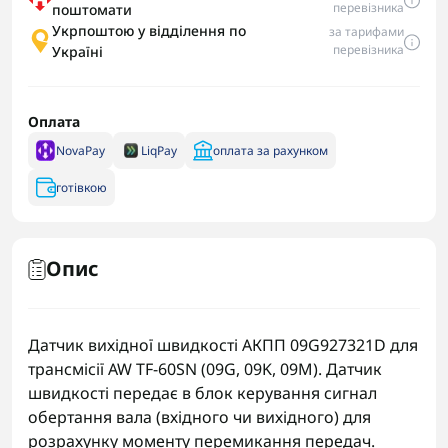
перевізника
поштомати
Укрпоштою у відділення по
за тарифами
перевізника
Україні
Оплата
NovaPay
LiqPay
оплата за рахунком
готівкою
Опис
Датчик вихідної швидкості АКПП 09G927321D для
трансмісії AW TF-60SN (09G, 09K, 09M). Датчик
швидкості передає в блок керування сигнал
обертання вала (вхідного чи вихідного) для
розрахунку моменту перемикання передач.