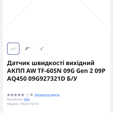
Датчик швидкості вихідний
АКПП AW TF-60SN 09G Gen 2 09P
AQ450 09G927321D Б/У
0
Залишити відгук
Виробник:
VAG
Модель: 09G927321D