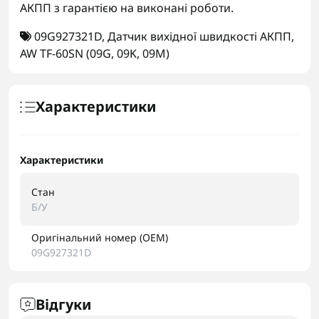
АКПП з гарантією на виконані роботи.
09G927321D
,
Датчик вихідної швидкості АКПП
,
AW TF-60SN (09G
,
09K
,
09M)
Характеристики
Характеристики
Стан
Б/У
Оригінальний номер (OEM)
09G927321D
Відгуки