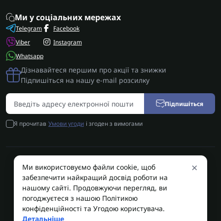
Ми у соціальних мережах
Telegram
Facebook
Viber
Instagram
Whatsapp
Дізнавайтеся першим про акції та знижки
Підпишіться на нашу e-mail розсилку
Підпишіться
Я прочитав
Умови угоди
і згоден з вимогами
×
Ми використовуємо файли cookie, щоб
AUTOSHIFT | Запчастини АКПП | Ремонт АКПП © 2026
забезпечити найкращий досвід роботи на
AUTOSHIFT
нашому сайті. Продовжуючи перегляд, ви
погоджуєтеся з нашою Політикою
конфіденційності та Угодою користувача.
Детальніше