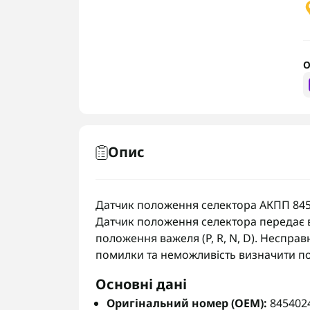
О
Опис
Датчик положення селектора АКПП 84540
Датчик положення селектора передає 
положення важеля (P, R, N, D). Неспра
помилки та неможливість визначити по
Основні дані
Оригінальний номер (OEM):
845402