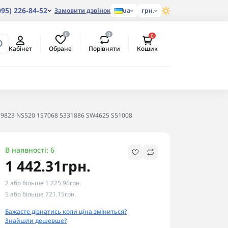
095) 226-84-52
Замовити дзвінок
ua
грн.
0
0
0
Обране
Порівняти
Кабінет
Кошик
919823 NS520 1S7068 5331886 SW4625 S51008
В наявності: 6
1 442.31грн.
2 або більше 1 225.96грн.
5 або більше 721.15грн.
Бажаєте дізнатись коли ціна зміниться?
Знайшли дешевше?