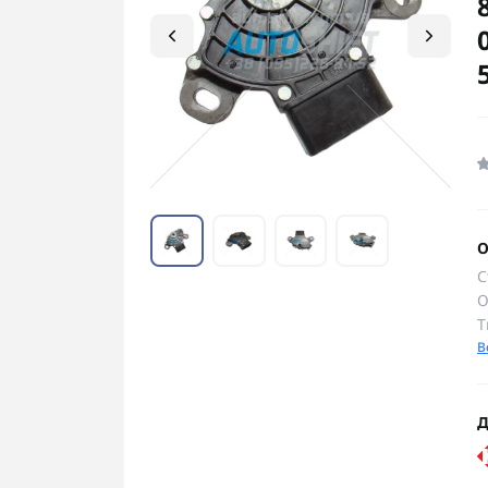
О
С
О
Т
В
Д