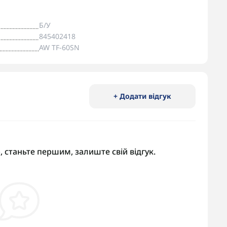
Б/У
845402418
AW TF-60SN
+ Додати відгук
, станьте першим, залиште свій відгук.