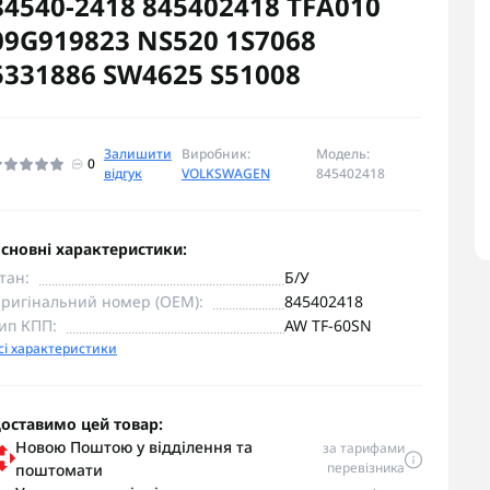
84540-2418 845402418 TFA010
09G919823 NS520 1S7068
5331886 SW4625 S51008
Залишити
Виробник:
Модель:
0
відгук
VOLKSWAGEN
845402418
сновні характеристики:
тан:
Б/У
ригінальний номер (OEM):
845402418
ип КПП:
AW TF-60SN
сі характеристики
оставимо цей товар:
Новою Поштою у відділення та
за тарифами
перевізника
поштомати