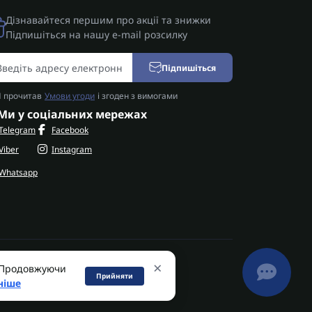
Дізнавайтеся першим про акції та знижки
Підпишіться на нашу e-mail розсилку
Підпишіться
Я прочитав
Умови угоди
і згоден з вимогами
Ми у соціальних мережах
Telegram
Facebook
Viber
Instagram
Whatsapp
×
. Продовжуючи
Прийняти
SHIFT
ніше