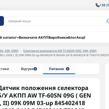
+38 (
й каталог
Визначити АКПП
Виробники
Блог
Акції
9G, 09K, 09M)
Електричні компоненти AW TF-60SN (09G, 09K, 09M)
G ( GEN I, II) 09K 09M 03-up 845402418 84540-2418 845402418 TFA010 09G
стики
Відгуки
Питання
0
0
Датчик положення селектора
Б/У АКПП AW TF-60SN 09G ( GEN
I, II) 09K 09M 03-up 845402418