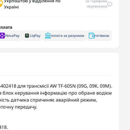
Укрпоштою у відділення по
за тарифами
перевізника
Україні
плата
NovaPay
LiqPay
оплата за рахунком
готівкою
2418 для трансмісії AW TF-60SN (09G, 09K, 09M).
в блок керування інформацію про обране водієм
вність датчика спричиняє аварійний режим,
точну передачу.
418.