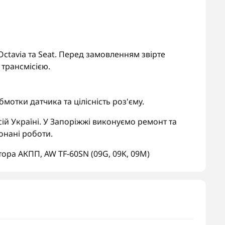
 Octavia та Seat. Перед замовленням звірте
трансмісією.
мотки датчика та цілісність роз'єму.
ій Україні. У Запоріжжі виконуємо ремонт та
онані роботи.
тора АКПП
,
AW TF-60SN (09G
,
09K
,
09M)