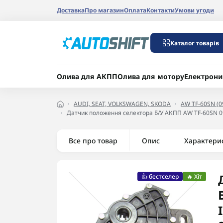
Доставка
Про магазин
Оплата
Контакти
Умови угоди
Каталог товарів
Олива для АКПП
Олива для мотору
Електрони
AUDI, SEAT, VOLKSWAGEN, SKODA
AW TF-60SN (0
Датчик положення селектора Б/У АКПП AW TF-60SN 09
Все про товар
Опис
Характери
👍 бестселер
🔥 Хіт