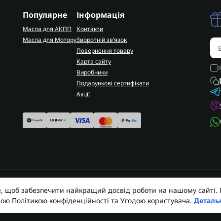
Популярне
Інформація
Масла для АКПП
Контакти
Масла для Мотору
Зворотній зв’язок
Повернення товару
Карта сайту
Виробники
Подарункові сертифікати
Акції
e, щоб забезпечити найкращий досвід роботи на нашому сайті
 | Запчастини АКПП | Ремонт АКПП © 2026
AUTO
шою Політикою конфіденційності та Угодою користувача.
Деталь