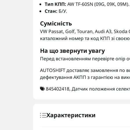
Тип КПП:
AW TF-60SN (09G, 09K, 09M).
Стан:
Б/У.
Сумісність
VW Passat, Golf, Touran, Audi A3, Skoda
каталожний номер та код КПП зі своєю 
На що звернути увагу
Перед встановленням перевірте опір об
AUTOSHIFT доставляє замовлення по вс
дефектування АКПП з гарантією на вик
845402418
,
Датчик положення селек
Характеристики