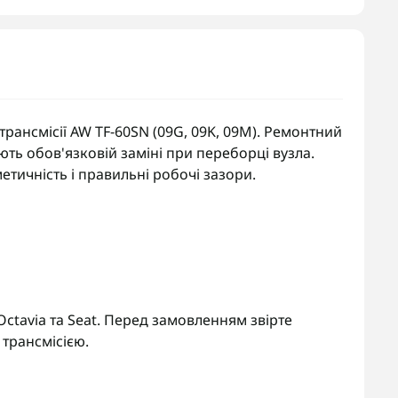
рансмісії AW TF-60SN (09G, 09K, 09M). Ремонтний
ють обов'язковій заміні при переборці вузла.
тичність і правильні робочі зазори.
 Octavia та Seat. Перед замовленням звірте
трансмісією.