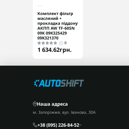
Комплект фільтр
масляний +
прокладка піддону
АКПП AW TF-60SN
09K 09K325429
09K321370
0
1 634.62грн.
Наша адреса
м. Запоріжжя, вул. Іванова, 30А
+38 (095) 226-84-52