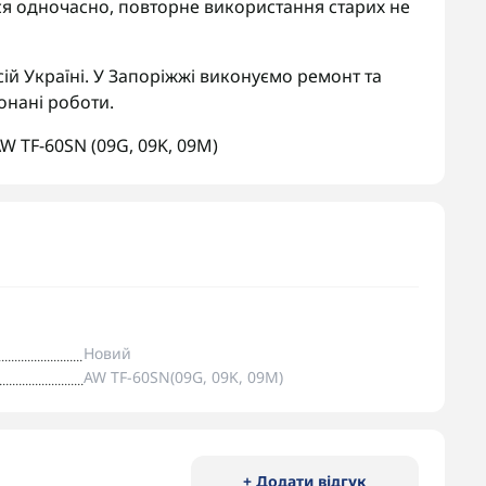
я одночасно, повторне використання старих не
ій Україні. У Запоріжжі виконуємо ремонт та
онані роботи.
W TF-60SN (09G
,
09K
,
09M)
Новий
AW TF-60SN(09G, 09K, 09M)
+ Додати відгук