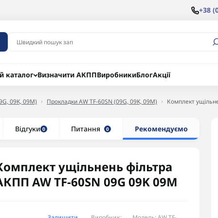
+38 (
й каталог
Визначити АКПП
Виробники
Блог
Акції
9G, 09K, 09M)
Прокладки AW TF-60SN (09G, 09K, 09M)
Комплект ущільн
Відгуки
Питання
Рекомендуємо
0
0
Комплект ущільнень фільтра
АКПП AW TF-60SN 09G 09K 09M
Залишити
Виробник:
Модель: AW TF-