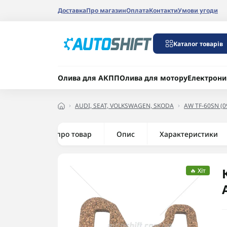
Доставка
Про магазин
Оплата
Контакти
Умови угоди
Каталог товарів
Олива для АКПП
Олива для мотору
Електрони
AUDI, SEAT, VOLKSWAGEN, SKODA
AW TF-60SN (0
Все про товар
Опис
Характеристики
🔥 Хіт