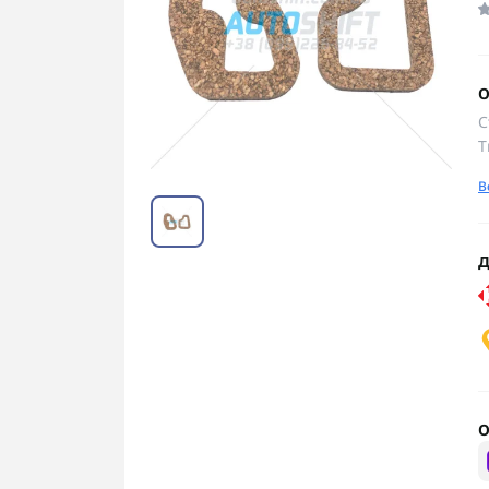
О
С
Т
В
Д
О