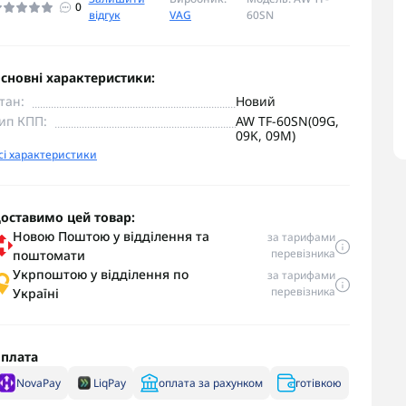
0
відгук
VAG
60SN
сновні характеристики:
тан:
Новий
ип КПП:
AW TF-60SN(09G,
09K, 09M)
сі характеристики
оставимо цей товар:
Новою Поштою у відділення та
за тарифами
перевізника
поштомати
Укрпоштою у відділення по
за тарифами
перевізника
Україні
плата
NovaPay
LiqPay
оплата за рахунком
готівкою