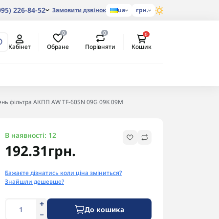
095) 226-84-52
Замовити дзвінок
ua
грн.
0
0
0
Обране
Порівняти
Кабінет
Кошик
ень фільтра АКПП AW TF-60SN 09G 09K 09M
В наявності: 12
192.31грн.
Бажаєте дізнатись коли ціна зміниться?
Знайшли дешевше?
До кошика