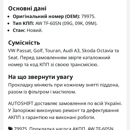
Основні дані
Оригінальний номер (OEM):
79975.
Тип КПП:
AW TF-60SN (09G, 09K, 09M).
Стан:
Новий.
Сумісність
VW Passat, Golf, Touran, Audi A3, Skoda Octavia та
Seat. Перед замовленням звірте каталожний
номер та код КПП зі своєю трансмісією.
На що звернути увагу
Прокладку міняють при кожному знятті піддона,
разом із фільтром і мастилом.
AUTOSHIFT доставляє замовлення по всій Україні.
У Запоріжжі виконуємо ремонт та дефектування
АКПП з гарантією на виконані роботи.
79975
,
Прокладка насоса АКПП
,
AW TF-60SN