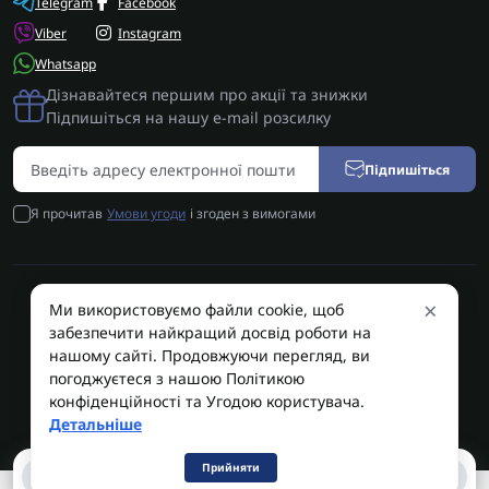
Telegram
Facebook
Viber
Instagram
Whatsapp
Дізнавайтеся першим про акції та знижки
Підпишіться на нашу e-mail розсилку
Підпишіться
Я прочитав
Умови угоди
і згоден з вимогами
×
Ми використовуємо файли cookie, щоб
AUTOSHIFT | Запчастини АКПП | Ремонт АКПП © 2026
забезпечити найкращий досвід роботи на
AUTOSHIFT
нашому сайті. Продовжуючи перегляд, ви
погоджуєтеся з нашою Політикою
конфіденційності та Угодою користувача.
Детальніше
Прийняти
0
0