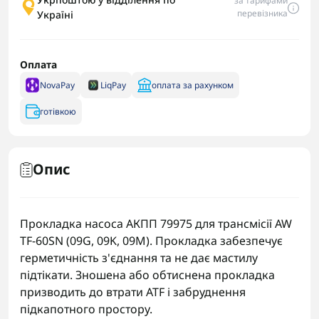
за тарифами
перевізника
Україні
Оплата
NovaPay
LiqPay
оплата за рахунком
готівкою
Опис
Прокладка насоса АКПП 79975 для трансмісії AW
TF-60SN (09G, 09K, 09M). Прокладка забезпечує
герметичність з'єднання та не дає мастилу
підтікати. Зношена або обтиснена прокладка
призводить до втрати ATF і забруднення
підкапотного простору.