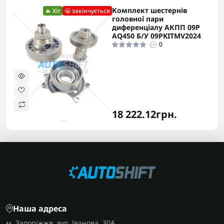
Комплект шестернів
🔥 Хіт
😬 закінчується
головної пари
диференціалу АКПП 09P
AQ450 Б/У 09PKITMV2024
0
18 222.12грн.
Наша адреса
м. Запоріжжя, вул. Іванова, 30А