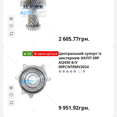
2 605.77грн.
Центральний супорт із
🔥 Хіт
😬 закінчується
шестернею АКПП 09P
AQ450 Б/У
09PCNTRMV2024
0
9 951.92грн.