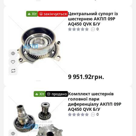
Центральний супорт із
🔥 Хіт
😬 закінчується
шестернею АКПП 09P
AQ450 QVK Б/У
0
9 951.92грн.
Комплект шестернів
🔥 Хіт
😢 продано
головної пари
диференціалу АКПП 09P
AQ450 QVK Б/У
0