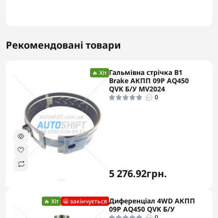
Рекомендовані товари
Гальмівна стрічка B1
🔥 Хіт
Brake АКПП 09P AQ450
QVK Б/У MV2024
0
5 276.92грн.
Диференціал 4WD АКПП
🔥 Хіт
😬 закінчується
09P AQ450 QVK Б/У
0