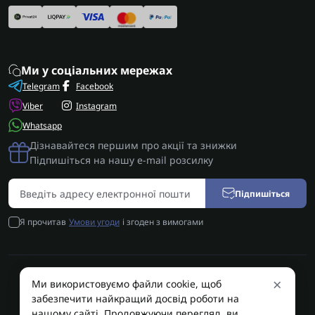
Ми у соціальних мережах
Telegram
Facebook
Viber
Instagram
Whatsapp
Дізнавайтеся першим про акції та знижки
Підпишіться на нашу e-mail розсилку
Підпишіться
Я прочитав
Умови угоди
і згоден з вимогами
×
Ми використовуємо файли cookie, щоб
AUTOSHIFT | Запчастини АКПП | Ремонт АКПП © 2026
забезпечити найкращий досвід роботи на
AUTOSHIFT
нашому сайті. Продовжуючи перегляд, ви