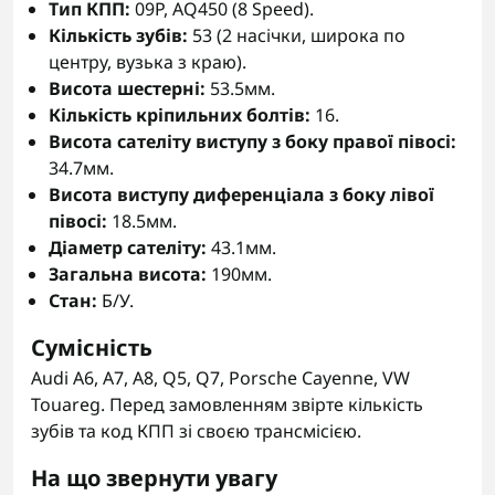
Тип КПП:
09P, AQ450 (8 Speed).
Кількість зубів:
53 (2 насічки, широка по
центру, вузька з краю).
Висота шестерні:
53.5мм.
Кількість кріпильних болтів:
16.
Висота сателіту виступу з боку правої півосі:
34.7мм.
Висота виступу диференціала з боку лівої
півосі:
18.5мм.
Діаметр сателіту:
43.1мм.
Загальна висота:
190мм.
Стан:
Б/У.
Сумісність
Audi A6, A7, A8, Q5, Q7, Porsche Cayenne, VW
Touareg. Перед замовленням звірте кількість
зубів та код КПП зі своєю трансмісією.
На що звернути увагу