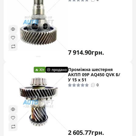
7 914.90грн.
Проміжна шестерня
🔥 Хіт
😢 продано
АКПП 09P AQ450 QVK Б/
У 15 x 51
0
2 605.77грн.