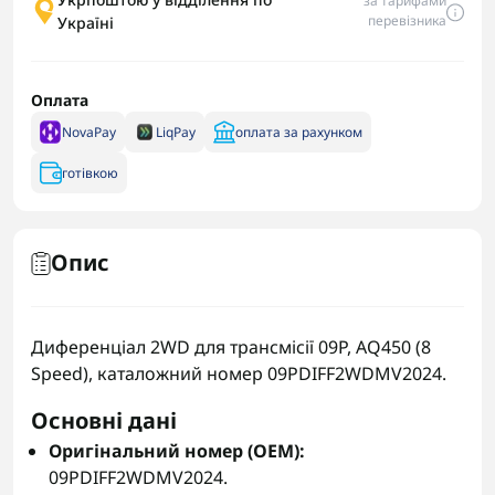
за тарифами
перевізника
Україні
Оплата
NovaPay
LiqPay
оплата за рахунком
готівкою
Опис
Диференціал 2WD для трансмісії 09P, AQ450 (8
Speed), каталожний номер 09PDIFF2WDMV2024.
Основні дані
Оригінальний номер (OEM):
09PDIFF2WDMV2024.