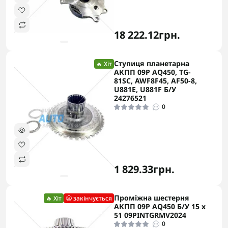
18 222.12грн.
Ступиця планетарна
🔥 Хіт
АКПП 09P AQ450, TG-
81SC, AWF8F45, AF50-8,
U881E, U881F Б/У
24276521
0
1 829.33грн.
Проміжна шестерня
🔥 Хіт
😬 закінчується
АКПП 09P AQ450 Б/У 15 x
51 09PINTGRMV2024
0